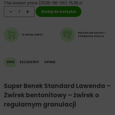
The lowest price (
2026-08-06
):
15,39
zł
ilość Super Benek Standard Lawenda - Żwirek bentoni
-
+
Dodaj do koszyka
BEZPIECZNE ZAKUPY I
14 DNI NA ZWROT
PÓŹNIEJSZA SPŁATA
OPIS
SZCZEGÓŁY
OPINIE
Super Benek Standard Lawenda –
Żwirek bentonitowy – żwirek o
regularnym granulacji