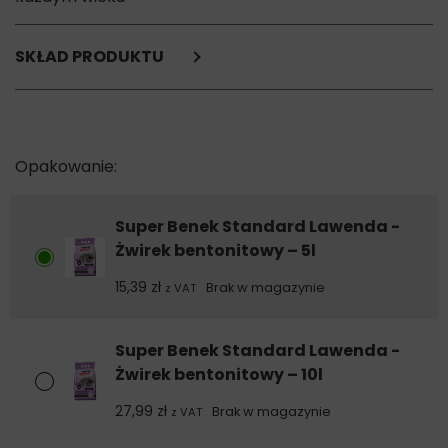
SKŁAD PRODUKTU
bentonit,
węglan sodu,
kompozycja zapachowa.
Super Benek Standard Lawenda -
Żwirek bentonitowy – 5l
15,39
zł
Brak w magazynie
z VAT
Super Benek Standard Lawenda -
Żwirek bentonitowy – 10l
27,99
zł
Brak w magazynie
z VAT