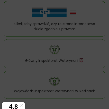
Kliknij żeby sprawdzić, czy ta strona internetowa
działa zgodnie z prawem
Główny Inspektorat Weterynarii
Wojewódzki Inspektorat Weterynarii w Siedlcach