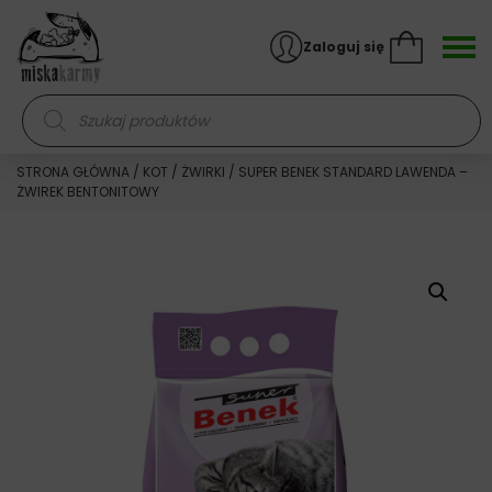
Skocz do treści
Zaloguj się
Wyszukiwarka produktów
STRONA GŁÓWNA
/
KOT
/
ŻWIRKI
/ SUPER BENEK STANDARD LAWENDA –
ŻWIREK BENTONITOWY