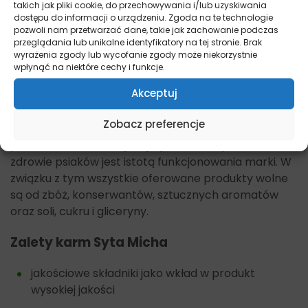
takich jak pliki cookie, do przechowywania i/lub uzyskiwania
O Syta Micha
dostępu do informacji o urządzeniu. Zgoda na te technologie
pozwoli nam przetwarzać dane, takie jak zachowanie podczas
przeglądania lub unikalne identyfikatory na tej stronie. Brak
Syta Micha jest polską marką, założoną w 2019 roku.
wyrażenia zgody lub wycofanie zgody może niekorzystnie
Karmy i przysmaki wytwarzane są wedle
wpłynąć na niektóre cechy i funkcje.
przemyślanych receptury, ponieważ ich skład
Akceptuj
tworzą technolodzy żywności we współpracy z
dietetykiem. To dlatego produkty spod znaku Syta
Zobacz preferencje
Micha są bezpieczne i odpowiednio dostosowane do
potrzeb czworonożnych pupili. Bez wątpienia
zdrowie psiaków jest istotą funkcjonowania marki. W
związku z tym wszystkie oferowane produkty wolne
są od zbóż, konserwantów, sztucznych aromatów
oraz soli, cukru i gliceryny.
Zalety karm Syta Micha
jakościowe składniki jako wkład w produkt
wysokiej jakości