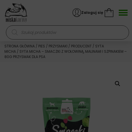
Skocz do treści
Zaloguj się
Wyszukiwarka produktów
STRONA GŁÓWNA
/
PIES
/
PRZYSMAKI
/
PRODUCENT
/
SYTA
MICHA
/ SYTA MICHA – SMACZKI Z WOŁOWINĄ, MALINAMI I SZPINAKIEM –
80G PRZYSMAK DLA PSA