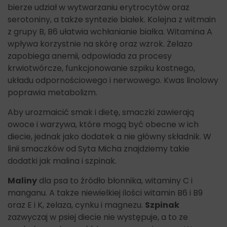
bierze udział w wytwarzaniu erytrocytów oraz
serotoniny, a także syntezie białek. Kolejna z witmain
z grupy B, B6 ułatwia wchłanianie białka. Witamina A
wpływa korzystnie na skórę oraz wzrok. Żelazo
zapobiega anemii, odpowiada za procesy
krwiotwórcze, funkcjonowanie szpiku kostnego,
układu odpornościowego i nerwowego. Kwas linolowy
poprawia metabolizm.
Aby urozmaicić smak i dietę, smaczki zawierają
owoce i warzywa, które mogą być obecne w ich
diecie, jednak jako dodatek a nie główny składnik. W
linii smaczków od Syta Micha znajdziemy takie
dodatki jak malina i szpinak.
Maliny
dla psa to źródło błonnika, witaminy C i
manganu. A także niewielkiej ilości witamin B6 i B9
oraz E i K, żelaza, cynku i magnezu.
Szpinak
zazwyczaj w psiej diecie nie występuje, a to ze