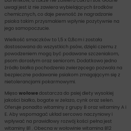
barwników, a także nie zawiera cukru i soli. Godne
uwagi jest iż nie zawiera wybielających środków
chemicznych, co daje pewność że nagradzanie
psiaka takim przysmakiem wpłynie pozytywnie na
jego samopoczucie.
Wielkość smaczków to 1,5 x 0,8cm i została
dostosowana do wszystkich psów, dzięki czemu z
powodzeniem mogą być podawane szczeniakom,
psom dorosłym oraz seniorom. Dodatkowo jedno
źródło białka pochodzenia zwierzęcego pozwala na
bezpieczne podawanie psiakom zmagającym się z
nietolerancjami pokarmowymi.
Mięso
wołowe
dostarcza do psiej diety wysokiej
jakości białko, bogate w żelazo, cynk oraz selen.
Oferuje ponadto witaminy z grupy B oraz witaminy A i
E. Aby wspomagać układ sercowo naczyniowy i
wpływać na prawidłowy rozwój kości pełna jest
witaminy B1 . Obecna w wołowinie witamina B12