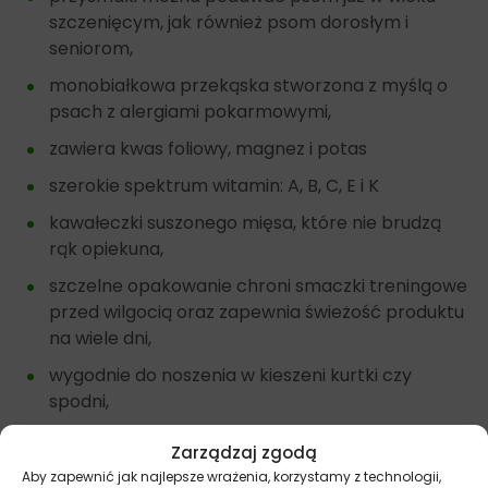
szczenięcym, jak również psom dorosłym i
seniorom,
monobiałkowa przekąska stworzona z myślą o
psach z alergiami pokarmowymi,
zawiera kwas foliowy, magnez i potas
szerokie spektrum witamin: A, B, C, E i K
kawałeczki suszonego mięsa, które nie brudzą
rąk opiekuna,
szczelne opakowanie chroni smaczki treningowe
przed wilgocią oraz zapewnia świeżość produktu
na wiele dni,
wygodnie do noszenia w kieszeni kurtki czy
spodni,
naturalne przysmaki dla psów suszone
Zarządzaj zgodą
powietrzem.
Aby zapewnić jak najlepsze wrażenia, korzystamy z technologii,