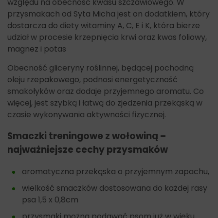
względu na obecność kwasu szczawiowego. W
przysmakach od Syta Micha jest on dodatkiem, który
dostarcza do diety witaminy A, C, E i K, która bierze
udział w procesie krzepnięcia krwi oraz kwas foliowy,
magnez i potas
Obecność gliceryny roślinnej, będącej pochodną
oleju rzepakowego, podnosi energetyczność
smakołyków oraz dodaje przyjemnego aromatu. Co
więcej, jest szybką i łatwą do zjedzenia przekąską w
czasie wykonywania aktywności fizycznej.
Smaczki treningowe z wołowiną –
najważniejsze cechy przysmaków
aromatyczna przekąska o przyjemnym zapachu,
wielkość smaczków dostosowana do każdej rasy
psa 1,5 x 0,8cm
przysmaki można podawać psom już w wieku