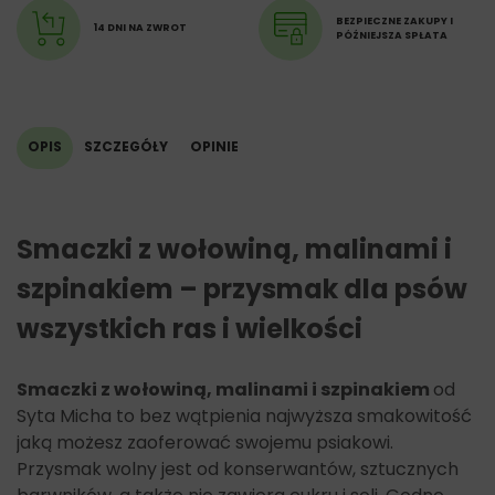
24% tłuszcze,
BEZPIECZNE ZAKUPY I
14 DNI NA ZWROT
PÓŹNIEJSZA SPŁATA
17% wilgotność,
18% popiół surowy,
1,75% włókno surowe.
OPIS
SZCZEGÓŁY
OPINIE
Smaczki z wołowiną, malinami i
szpinakiem – przysmak dla psów
wszystkich ras i wielkości
Smaczki z wołowiną, malinami i szpinakiem
od
Syta Micha to bez wątpienia najwyższa smakowitość
jaką możesz zaoferować swojemu psiakowi.
Przysmak wolny jest od konserwantów, sztucznych