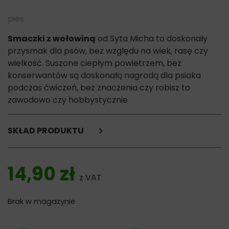
pies
Smaczki z wołowiną
od Syta Micha to doskonały
przysmak dla psów, bez względu na wiek, rasę czy
wielkość. Suszone ciepłym powietrzem, bez
konserwantów są doskonałą nagrodą dla psiaka
podczas ćwiczeń, bez znaczenia czy robisz to
zawodowo czy hobbystycznie
SKŁAD PRODUKTU
Wołowina 90%,
malina 3%,
14,90
zł
szpinak 3%,
z VAT
gliceryna roślinna,
minerały.
Brak w magazynie
Skład analityczny:
42% białko,