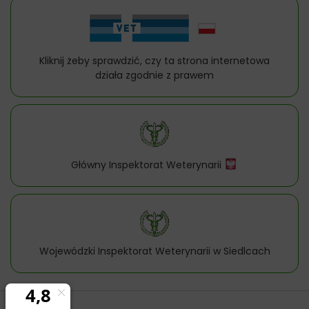
Kliknij żeby sprawdzić, czy ta strona internetowa
działa zgodnie z prawem
Główny Inspektorat Weterynarii
Wojewódzki Inspektorat Weterynarii w Siedlcach