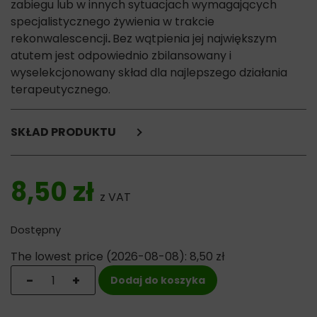
zabiegu lub w innych sytuacjach wymagających
specjalistycznego żywienia w trakcie
rekonwalescencji
.
Bez wątpienia jej największym
atutem jest odpowiednio zbilansowany i
wyselekcjonowany skład dla najlepszego działania
terapeutycznego.
SKŁAD PRODUKTU
mięso i pochodne (68% kurczak),
zboża (2% płatki owsiane),
8,50
zł
substancje mineralne (1%),
z VAT
oleje i tłuszcze (0,2% olej z łososia).
Dostępny
Składniki analityczne:
białko surowe: 10,8%,
The lowest price (
2026-08-08
):
8,50
zł
tłuszcz surowy: 6,3%,
ilość VetExpert 4T Recovery Cat – saszetka weterynar
-
+
Dodaj do koszyka
popiół surowy: 2,7%,
włókno surowe: 0,4%,
wilgotność: 77%.