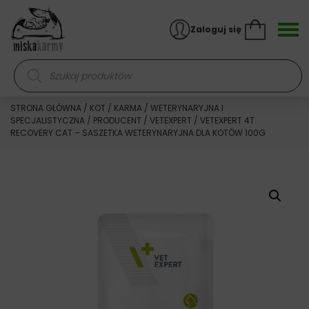
Skocz do treści
Zaloguj się
Wyszukiwarka produktów
STRONA GŁÓWNA
/
KOT
/
KARMA
/
WETERYNARYJNA I
SPECJALISTYCZNA
/
PRODUCENT
/
VETEXPERT
/ VETEXPERT 4T
RECOVERY CAT – SASZETKA WETERYNARYJNA DLA KOTÓW 100G