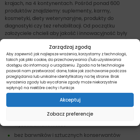
krajach, na 4 kontynentach. Pośród ponad 600
produktów znajdziemy: suplementy, karmy,
kosmetyki, diety weterynaryjne, produkty do
diagnostyki czy też rehabilitacji. Od początku
założyciele chcieli aby jakość i innowacyjność były
możliwe do udowodnienia. Dlatego też VetExpert jest
Zarządzaj zgodą
na ten moment jedyną polską firmą z własną linią
Aby zapewnić jak najlepsze wrażenia, korzystamy z technologii,
produktów diagnostycznych. Również jedną z
takich jak pliki cookie, do przechowywania i/lub uzyskiwania
niewielu na świecie, wydającą własny magazyn
dostępu do informacji o urządzeniu. Zgoda na te technologie
naukowy „Veterinary Life”. Na koniec warto dodać iż
pozwoli nam przetwarzać dane, takie jak zachowanie podczas
przeglądania lub unikalne identyfikatory na tej stronie. Brak
marka jest laureatem wielu prestiżowych nagród i
wyrażenia zgody lub wycofanie zgody może niekorzystnie
wyróżnień.
wpłynąć na niektóre cechy i funkcje.
Zalety karmy VetExpert 4T Veterinary Diet
Akceptuj
skuteczne działanie terapeutyczne
Zobacz preferencje
wysoka smakowitość
bez barwników i sztucznych konserwantów