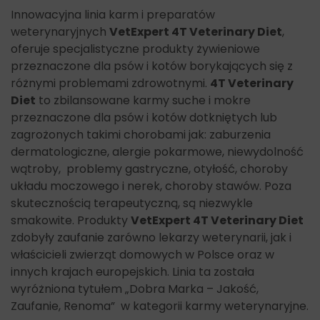
Innowacyjna linia karm i preparatów
weterynaryjnych
VetExpert 4T Veterinary Diet
,
oferuje specjalistyczne produkty żywieniowe
przeznaczone dla psów i kotów borykających się z
różnymi problemami zdrowotnymi.
4T Veterinary
Diet
to zbilansowane karmy suche i mokre
przeznaczone dla psów i kotów dotkniętych lub
zagrożonych takimi chorobami jak: zaburzenia
dermatologiczne, alergie pokarmowe, niewydolność
wątroby, problemy gastryczne, otyłość, choroby
układu moczowego i nerek, choroby stawów. Poza
skutecznością terapeutyczną, są niezwykle
smakowite. Produkty
VetExpert 4T Veterinary Diet
zdobyły zaufanie zarówno lekarzy weterynarii, jak i
właścicieli zwierząt domowych w Polsce oraz w
innych krajach europejskich. Linia ta została
wyróżniona tytułem „Dobra Marka – Jakość,
Zaufanie, Renoma” w kategorii karmy weterynaryjne.