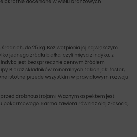
wielokrotnie docenione w wielu branżowych
średnich, do 25 kg.
Bez wątpienia jej największym
ko jednego źródła białka, czyli mięsa z indyka, z
 indyka jest bezsprzecznie cennym źródłem
y B oraz składników mineralnych takich jak: fosfor,
Są one istotne przede wszystkim w prawidłowym rozwoju
 przed drobnoustrojami. Ważnym aspektem jest
 pokarmowego. Karma zawiera również olej z łososia,