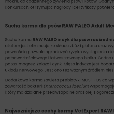
mokre, do codziennego żywienia psów i kotów. Godnym 
konkursach, otrzymując nagrody i certyfikaty potwierd
Sucha karma dla psów RAW PALEO Adult Med
Sucha karma
RAW PALEO indyk dla psów ras średni
atutem jest eliminacja ze składu zbóż i glutenu oraz wy
pewnością pozwala ograniczyć ryzyko wystąpienia ni
pełnowartościowego i łatwostrawnego białka. Godna uwa
potas, magnez, żelazo i cynk. Mięso indycze jest boga
układu nerwowego. Jest ono też ważnym źródłem niez
Dodatkowo karma zawiera prebiotyki MOS i FOS co w
zawartość bakterii
Enterococcus faecium
wspomagając
który ma działanie przeciwzapalne oraz olej z ogóreczn
Najważniejsze cechy karmy
VetExpert RAW