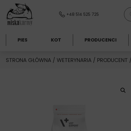
Skocz do treści
Wys
+48 514 525 725
PIES
KOT
PRODUCENCI
STRONA GŁÓWNA
/
WETERYNARIA
/
PRODUCENT