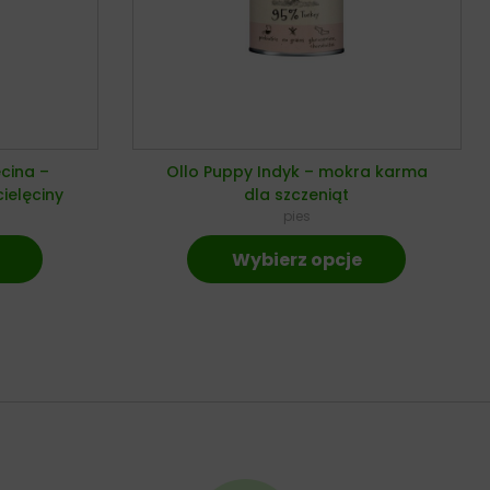
ęcina –
Ollo Puppy Indyk – mokra karma
ielęciny
dla szczeniąt
pies
Wybierz opcje