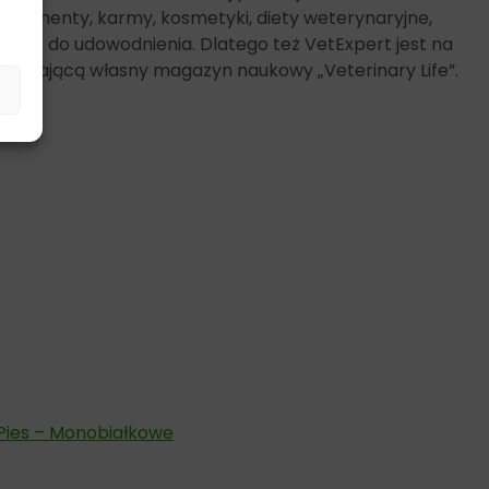
plementy, karmy, kosmetyki, diety weterynaryjne,
możliwe do udowodnienia. Dlatego też VetExpert jest na
, wydającą własny magazyn naukowy „Veterinary Life”.
Pies – Monobiałkowe