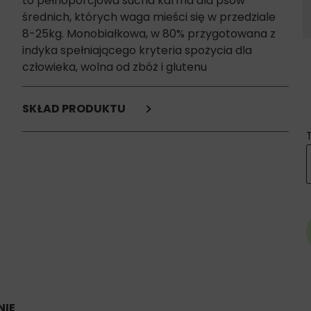
to
pełnoporcjowa sucha karma dla psów
średnich, których waga mieści się w przedziale
8-25kg. Monobiałkowa, w 80% przygotowana z
indyka spełniającego kryteria spożycia dla
człowieka, wolna od zbóż i glutenu
SKŁAD PRODUKTU
Indyk 80g/100g (świeżo przygotowany indyk
(50g/100g)*; suszony indyk (23,5g/100g); tłuszcz z
indyka (4,5g/100g));
sos z mięsa z indyka (2g/100g);
bataty;
ziemniaki;
świeżo przygotowana marchew (12,8g/100g);
drożdże; minerały; witaminy; olej z ogóreczniak;
Fruktooligosacharydy (480mg/kg);
Mannanoligosacharydy (120mg/kg).
* ekwiwalent 33% świeżo przygotowanego indyka i 8%
świeżo przygotowanej marchwi przed usunięciem
IE