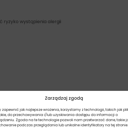
 ryzyko wystąpienia alergii
Zarządzaj zgodą
 zapewnić jak najlepsze wrażenia, korzystamy z technologii, takich jak pli
okie, do przechowywania i/lub uzyskiwania dostępu do informacji o
ządzeniu. Zgoda na te technologie pozwoli nam przetwarzać dane, takie j
ość produktów, a także szczęście czworonogów może iść w
howanie podczas przeglądania lub unikalne identyfikatory na tej stronie