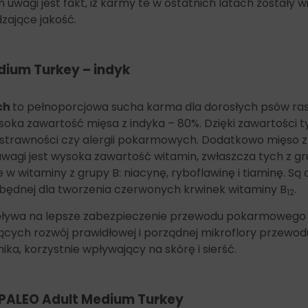
uwagi jest fakt, iż karmy te w ostatnich latach zostały 
Mangan (jednowodny siarczan manganu): 35mg;
zające jakość.
Miedź (pięciowodny siarczan miedzi II):14mg;
Jod (bezwodny jodan wapnia): 1 mg;
Selen (selenin sodu): 0,28mg;
ium Turkey – indyk
Stabilizator mikroflory przewodu pokarmowego
Enterococcus faecium DSM 10663/NCIMB 10415 1 000
000 000 CFU.
ch
to pełnoporcjowa sucha karma dla dorosłych psów ras 
soka zawartość mięsa z indyka – 80%. Dzięki zawartości tyl
estrawności czy alergii pokarmowych. Dodatkowo mięso z
gi jest wysoka zawartość witamin, zwłaszcza tych z grup
te w witaminy z grupy B: niacynę, ryboflawinę i tiaminę. 
będnej dla tworzenia czerwonych krwinek witaminy B
.
12
pływa na lepsze zabezpieczenie przewodu pokarmowego
ych rozwój prawidłowej i porządnej mikroflory przewodu
ika, korzystnie wpływający na skórę i sierść.
 PALEO
Adult Medium Turkey