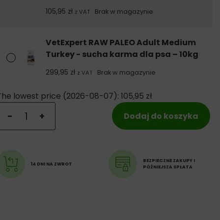
105,95
zł
Brak w magazynie
z VAT
VetExpert RAW PALEO Adult Medium
Turkey - sucha karma dla psa – 10kg
299,95
zł
Brak w magazynie
z VAT
The lowest price (
2026-08-07
):
105,95
zł
ilość VetExpert RAW PALEO Adult Medium Turkey - sucha 
-
+
Dodaj do koszyka
BEZPIECZNE ZAKUPY I
14 DNI NA ZWROT
PÓŹNIEJSZA SPŁATA