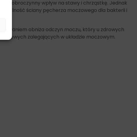
ają dobroczynny wpływ na stawy i chrząstkę. Jednak
zczalność ściany pęcherza moczowego dla bakterii i
działaniem obniża odczyn moczu, który u zdrowych
struwitowych zalegających w układzie moczowym.