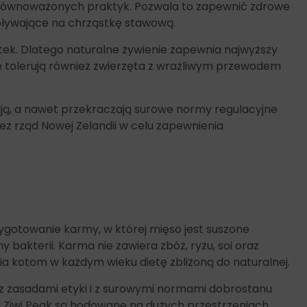
e zrównoważonych praktyk. Pozwala to zapewnić zdrowe
pływające na chrząstkę stawową.
tek. Dlatego naturalne żywienie zapewnia najwyższy
 tolerują również zwierzęta z wrażliwym przewodem
ają, a nawet przekraczają surowe normy regulacyjne
ez rząd Nowej Zelandii w celu zapewnienia
gotowanie karmy, w której mięso jest suszone
akterii. Karma nie zawiera zbóż, ryżu, soi oraz
 kotom w każdym wieku dietę zbliżoną do naturalnej.
z zasadami etyki i z surowymi normami dobrostanu
i Ziwi Peak są hodowane na dużych przestrzeniach