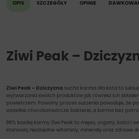
OPIS
SZCZEGÓŁY
OPINIE
DAWKOWAN
Ziwi Peak – Dziczy
Ziwi Peak – Dziczyzna
sucha karma dla kota to luks
wytwarzania swoich produktów jak również ich skład
powietrzem. Powolny proces suszenia powoduje, że poż
wszelkie chorobotwórcze bakterie, a karma bez potrz
96% każdej karmy Ziwi Peak to mięso, organy, kości i
stanowią niezbędne witaminy, minerały oraz zdrowe d