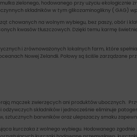
% omułka zielonego, hodowanego przy użyciu ekologiczni
oczynnych składników w tym glikozaminoglikny ( GAG) w
ząt chowanych na wolnym wybiegu, bez paszy, obór i kla
conych kwasów tłuszczowych. Dzięki temu karmę świetnie
tycznych i zrównoważonych lokalnych farm, które spełni
oceanach Nowej Zelandii. Połowy są ściśle zarządzane prz
rają mączek zwierzęcych ani produktów ubocznych. Przy
dżywczych składników i jednocześnie eliminuje patogeny b
, sztucznych barwników oraz ulepszaczy smaku zapewnia
ująca kurczaka z wolnego wybiegu. Hodowanego zgodnie 
wykorzystujących kurczaki hodowane przemysłowo, kurczak