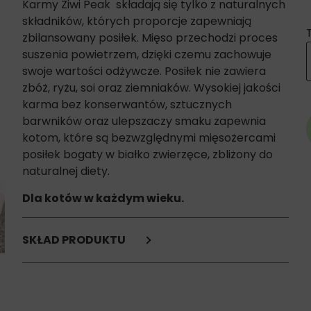
Karmy Ziwi Peak składają się tylko z naturalnych
składników, których proporcje zapewniają
zbilansowany posiłek. Mięso przechodzi proces
suszenia powietrzem, dzięki czemu zachowuje
swoje wartości odżywcze. Posiłek nie zawiera
zbóż, ryżu, soi oraz ziemniaków. Wysokiej jakości
karma bez konserwantów, sztucznych
barwników oraz ulepszaczy smaku zapewnia
kotom, które są bezwzględnymi mięsożercami
posiłek bogaty w białko zwierzęce, zbliżony do
naturalnej diety.
Dla kotów w każdym wieku.
SKŁAD PRODUKTU
93% sarniny i organów sarnich (w tym sarnina, flaki,
płuca, serca, płuca, wątroba, nerki, kości, chrząstki),
3% zielonego małża nowozelandzkiego,