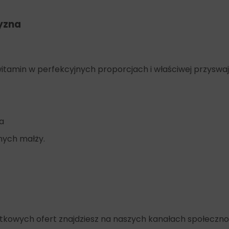
zyzna
witamin w perfekcyjnych proporcjach i właściwej przyswaj
a
nych małży.
yjątkowych ofert znajdziesz na naszych kanałach społeczn