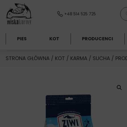
Skocz do treści
Wys
+48 514 525 725
PIES
KOT
PRODUCENCI
STRONA GŁÓWNA
/
KOT
/
KARMA
/
SUCHA
/
PRO