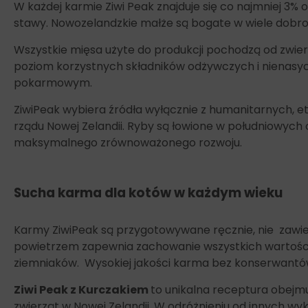
W każdej karmie Ziwi Peak znajduje się co najmniej 3
stawy. Nowozelandzkie małże są bogate w wiele dobr
Wszystkie mięsa użyte do produkcji pochodzą od zwier
poziom korzystnych składników odżywczych i nienasy
pokarmowym.
ZiwiPeak wybiera źródła wyłącznie z humanitarnych, e
rządu Nowej Zelandii. Ryby są łowione w południowych 
maksymalnego zrównoważonego rozwoju.
Sucha karma dla kotów w każdym wieku
Karmy ZiwiPeak są przygotowywane ręcznie, nie zawie
powietrzem zapewnia zachowanie wszystkich wartości o
ziemniaków. Wysokiej jakości karma bez konserwantów
Ziwi Peak z Kurczakiem
to unikalna receptura obejm
zwierząt w Nowej Zelandii. W odróżnieniu od innych 