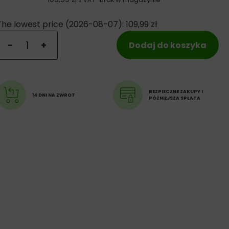
z VAT
The lowest price (
2026-08-07
):
109,99
zł
ilość Ziwi Peak - Dziczyzna sucha karma dla kota
-
+
Dodaj do koszyka
BEZPIECZNE ZAKUPY I
14 DNI NA ZWROT
PÓŹNIEJSZA SPŁATA