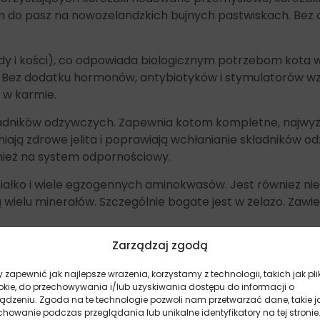
m do pasz na nowozelandzkich bujnych pastwiskach. Bez
ądy i kości), co odpowiada biologicznym potrzebom kota 
i. Bez dodatku hormonów, antybiotyków i stymulatorów wz
 w karmie.
adników odżywczych. Zapewnia kotom kompletne, najwyżs
ą zdrowe jelita i poprawiają wchłanianie składników od
ież na system odpornościowy.
iałko i wiele egzogennych aminokwasów. Jest również niez
ielu minerałów. Szczególnie bogate jest w żelazo. Zawier
Zarządzaj zgodą
 zapewnić jak najlepsze wrażenia, korzystamy z technologii, takich jak pli
okie, do przechowywania i/lub uzyskiwania dostępu do informacji o
 źródła glukozaminy i chondroityny dla długotrwałego zd
ządzeniu. Zgoda na te technologie pozwoli nam przetwarzać dane, takie j
howanie podczas przeglądania lub unikalne identyfikatory na tej stronie