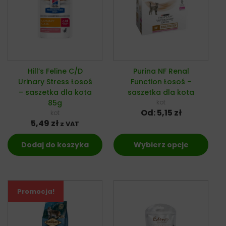
Hill’s Feline C/D
Purina NF Renal
Urinary Stress Łosoś
Function Łosoś –
– saszetka dla kota
saszetka dla kota
85g
kot
Od:
5,15
zł
kot
5,49
zł
z VAT
Dodaj do koszyka
Wybierz opcje
Promocja!