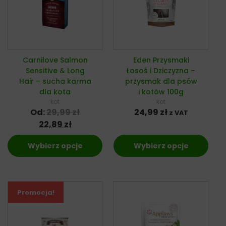
Carnilove Salmon
Eden Przysmaki
Sensitive & Long
Łosoś i Dziczyzna –
Hair – sucha karma
przysmak dla psów
dla kota
i kotów 100g
kot
kot
Od:
29,99
zł
24,99
zł
z VAT
22,89
zł
Wybierz opcje
Wybierz opcje
Promocja!