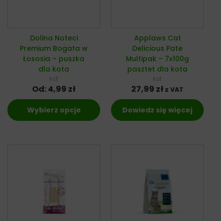
Dolina Noteci
Applaws Cat
Premium Bogata w
Delicious Pate
Łososia – puszka
Multipak – 7x100g
dla kota
pasztet dla kota
kot
kot
Od:
4,99
zł
27,99
zł
z VAT
Wybierz opcje
Dowiedz się więcej