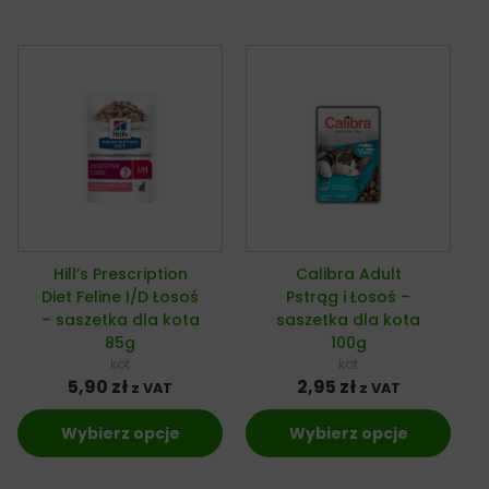
Hill’s Prescription
Calibra Adult
Diet Feline I/D Łosoś
Pstrąg i Łosoś –
– saszetka dla kota
saszetka dla kota
85g
100g
kot
kot
5,90
zł
2,95
zł
z VAT
z VAT
Wybierz opcje
Wybierz opcje