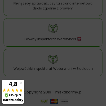
Kliknij żeby sprawdzić, czy ta strona internetowa
działa zgodnie z prawem
Główny Inspektorat Weterynarii
Wojewódzki Inspektorat Weterynarii w Siedlcach
Copyright 2019 - miskakarmy.pl