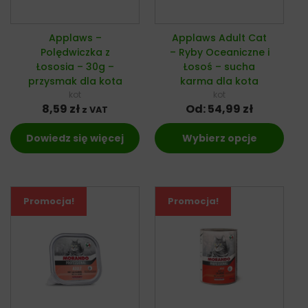
Applaws –
Applaws Adult Cat
Polędwiczka z
– Ryby Oceaniczne i
Łososia – 30g –
Łosoś – sucha
przysmak dla kota
karma dla kota
kot
kot
8,59
zł
Od:
54,99
zł
z VAT
Dowiedz się więcej
Wybierz opcje
Promocja!
Promocja!