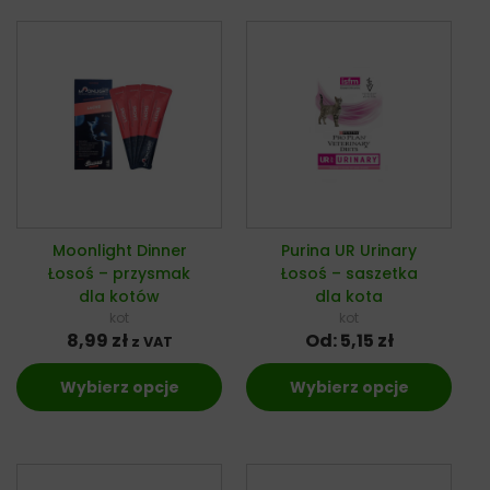
Moonlight Dinner
Purina UR Urinary
Łosoś – przysmak
Łosoś – saszetka
dla kotów
dla kota
kot
kot
8,99
zł
Od:
5,15
zł
z VAT
Wybierz opcje
Wybierz opcje