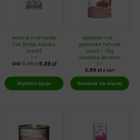
Natural Trail Family
Applaws Cat –
Cat (indyk, kaczka,
galaretka Tuńczyk
łosoś)
Łosoś – 70g
kot
saszetka dla kota
Od:
6,49
zł
5,99
zł
kot
3,99
zł
z VAT
Wybierz opcje
Dowiedz się więcej