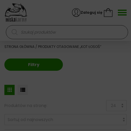
Skocz do treści
Zaloguj się
Wyszukiwarka produktów
STRONA GŁÓWNA
/ PRODUKTY OTAGOWANE „KOT ŁOSOŚ”
Filtry
Produktów na stronę: