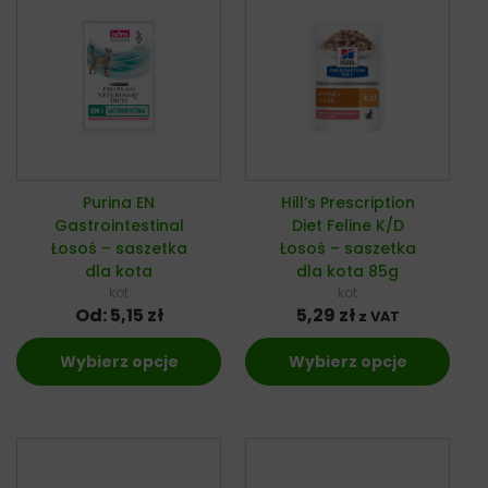
Purina EN
Hill’s Prescription
Gastrointestinal
Diet Feline K/D
Łosoś – saszetka
Łosoś – saszetka
dla kota
dla kota 85g
kot
kot
Od:
5,15
zł
5,29
zł
z VAT
Wybierz opcje
Wybierz opcje