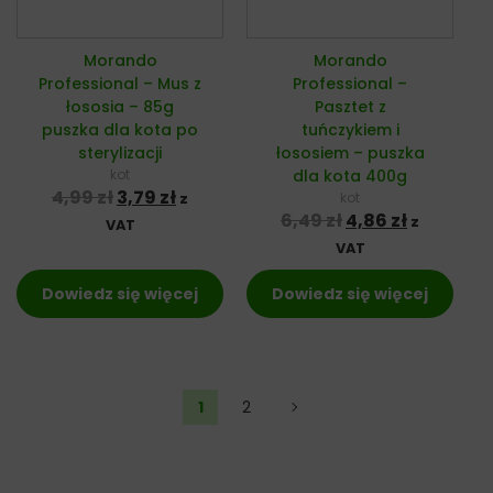
Morando
Morando
Professional – Mus z
Professional –
łososia – 85g
Pasztet z
puszka dla kota po
tuńczykiem i
sterylizacji
łososiem – puszka
kot
dla kota 400g
Pierwotna cena wynosiła: 4,99 zł.
Aktualna cena wynosi: 3,79 zł.
4,99
zł
3,79
zł
kot
z
Pierwotna cena 
Aktualna 
6,49
zł
4,86
zł
z
VAT
VAT
Dowiedz się więcej
Dowiedz się więcej
1
2
→