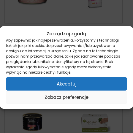
Applaws Cat Senior
Calibra Hair Care
Zarządzaj zgodą
– Tuńczyk Łosoś –
Łosoś & Ryż – sucha
Aby zapewnić jak najlepsze wrażenia, korzystamy z technologii,
70g puszka dla
karma dla kota
takich jak pliki cookie, do przechowywania i/lub uzyskiwania
starszego kota
kot
dostępu do informacji o urządzeniu. Zgoda na te technologie
Od:
58,85
zł
kot
pozwoli nam przetwarzać dane, takie jak zachowanie podczas
3,99
zł
z VAT
przeglądania lub unikalne identyfikatory na tej stronie. Brak
wyrażenia zgody lub wycofanie zgody może niekorzystnie
wpłynąć na niektóre cechy i funkcje.
Dowiedz się więcej
Wybierz opcje
Akceptuj
Zobacz preferencje