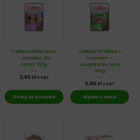
Calibra Kitten Łosoś
Calibra Streilised z
– saszetka dla
Łososiem –
kociąt 100g
saszetka dla kota
kot
100g
2,95
zł
kot
z VAT
2,95
zł
z VAT
Dodaj do koszyka
Wybierz opcje