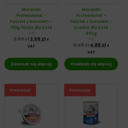
Morando
Morando
Professional –
Professional –
Pasztet z łososiem –
Pasztet z łososiem –
100g tacka dla kota
puszka dla kota
kot
400g
Pierwotna cena wynosiła: 3,69 zł.
Aktualna cena wynosi: 2,69 zł.
3,69
zł
2,69
zł
kot
z
Pierwotna cena 
Aktualna 
6,49
zł
4,86
zł
z
VAT
VAT
Dowiedz się więcej
Dowiedz się więcej
Promocja!
Promocja!