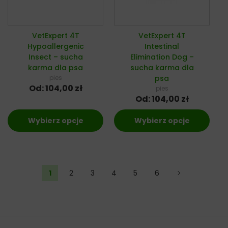
VetExpert 4T
VetExpert 4T
Hypoallergenic
Intestinal
Insect – sucha
Elimination Dog –
karma dla psa
sucha karma dla
pies
psa
Od:
104,00
zł
pies
Od:
104,00
zł
Wybierz opcje
Wybierz opcje
1
2
3
4
5
6
→