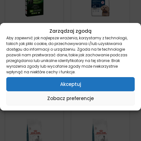
Zarządzaj zgodą
Purina HA
Hill’s Prescription
Aby zapewnić jak najlepsze wrażenia, korzystamy z technologii,
Hypoallergenic –
Diet Z/D Mini –
takich jak pliki cookie, do przechowywania i/lub uzyskiwania
dostępu do informacji o urządzeniu. Zgoda na te technologie
sucha karma dla
sucha karma dla
pozwoli nam przetwarzać dane, takie jak zachowanie podczas
psa
psa
przeglądania lub unikalne identyfikatory na tej stronie. Brak
pies
pies
wyrażenia zgody lub wycofanie zgody może niekorzystnie
Od:
129,00
zł
52,00
zł
z VAT
wpłynąć na niektóre cechy i funkcje.
Wybierz opcje
Wybierz opcje
Akceptuj
Zobacz preferencje