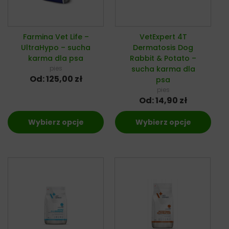
Farmina Vet Life –
VetExpert 4T
UltraHypo – sucha
Dermatosis Dog
karma dla psa
Rabbit & Potato –
pies
sucha karma dla
Od:
125,00
zł
psa
pies
Od:
14,90
zł
Wybierz opcje
Wybierz opcje