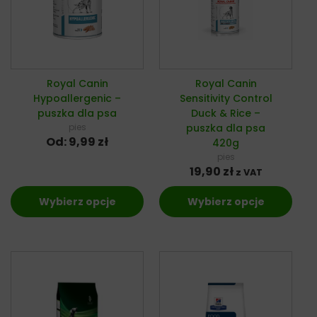
Royal Canin
Royal Canin
Hypoallergenic –
Sensitivity Control
puszka dla psa
Duck & Rice –
pies
puszka dla psa
Od:
9,99
zł
420g
pies
19,90
zł
z VAT
Wybierz opcje
Wybierz opcje