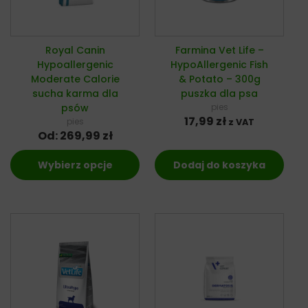
Royal Canin
Farmina Vet Life –
Hypoallergenic
HypoAllergenic Fish
Moderate Calorie
& Potato – 300g
sucha karma dla
puszka dla psa
psów
pies
17,99
zł
pies
z VAT
Od:
269,99
zł
Wybierz opcje
Dodaj do koszyka