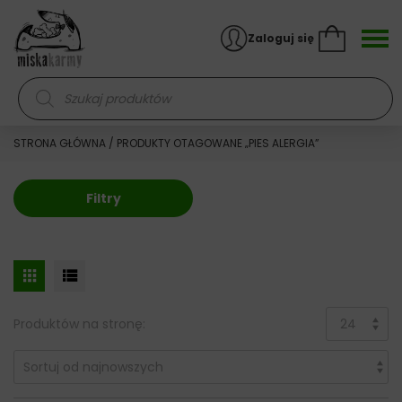
Skocz do treści
Zaloguj się
Wyszukiwarka produktów
STRONA GŁÓWNA
/ PRODUKTY OTAGOWANE „PIES ALERGIA”
Filtry
Produktów na stronę: