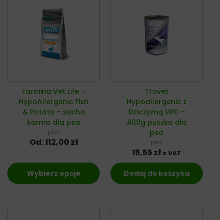
Farmina Vet Life –
Trovet
HypoAllergenic Fish
Hypoallergenic z
& Potato – sucha
Dziczyzną VPD –
karma dla psa
400g puszka dla
pies
psa
Od:
112,00
zł
pies
15,55
zł
z VAT
Wybierz opcje
Dodaj do koszyka