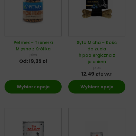
Petmex – Trenerki
Syta Micha – Kość
Mięsne z Królika
do żucia
pies
hipoalergiczna z
Od:
19,25
zł
jeleniem
pies
12,49
zł
z VAT
Wybierz opcje
Wybierz opcje