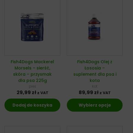
Fish4Dogs Mackerel
Fish4Dogs Olej z
Morsels – sierść,
Łososia –
skóra – przysmak
suplement dla psa i
dla psa 225g
kota
pies
kot
29,99
zł
89,99
zł
z VAT
z VAT
Dodaj do koszyka
Wybierz opcje