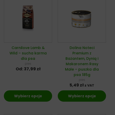
Carnilove Lamb &
Dolina Noteci
Wild – sucha karma
Premium z
dla psa
Bażantem, Dynią i
pies
Makaronem Rasy
Od:
37,99
zł
Małe – puszka dla
psa 185g
pies
5,49
zł
z VAT
Wybierz opcje
Wybierz opcje