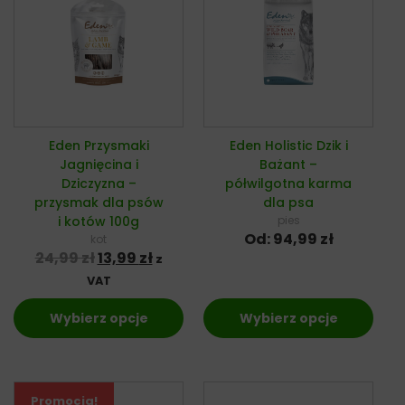
Eden Przysmaki
Eden Holistic Dzik i
Jagnięcina i
Bażant –
Dziczyzna –
półwilgotna karma
przysmak dla psów
dla psa
i kotów 100g
pies
Od:
94,99
zł
kot
Pierwotna cena wynosiła: 24,99 zł.
Aktualna cena wynosi: 13,99 zł.
24,99
zł
13,99
zł
z
VAT
Wybierz opcje
Wybierz opcje
Promocja!