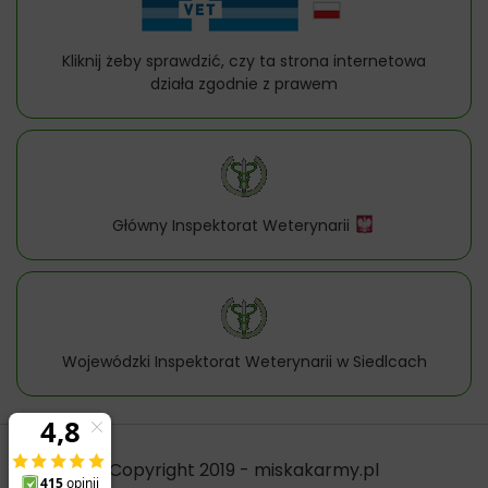
Kliknij żeby sprawdzić, czy ta strona internetowa
działa zgodnie z prawem
Główny Inspektorat Weterynarii
Wojewódzki Inspektorat Weterynarii w Siedlcach
Copyright 2019 - miskakarmy.pl