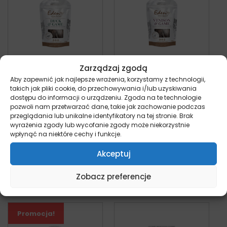
Zarządzaj zgodą
Aby zapewnić jak najlepsze wrażenia, korzystamy z technologii,
Eden Przysmaki
Eden Przysmaki
takich jak pliki cookie, do przechowywania i/lub uzyskiwania
Kaczka i Dziczyzna –
Jeleń i Dziczyzna –
dostępu do informacji o urządzeniu. Zgoda na te technologie
przysmak dla psów
przysmak dla psów
pozwoli nam przetwarzać dane, takie jak zachowanie podczas
i kotów 100g
i kotów 100g
przeglądania lub unikalne identyfikatory na tej stronie. Brak
kot
kot
wyrażenia zgody lub wycofanie zgody może niekorzystnie
Pierwotna cena wynosiła: 24,99 zł.
Aktualna cena wynosi: 13,99 zł.
24,99
zł
13,99
zł
24,99
zł
z
z VAT
wpłynąć na niektóre cechy i funkcje.
VAT
Akceptuj
Wybierz opcje
Wybierz opcje
Zobacz preferencje
Promocja!