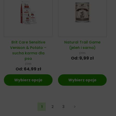
Brit Care Sensitive
Natural Trail Game
Venison & Potato –
(jeleń i sarna)
sucha karma dla
pies
Od:
9,99
zł
psa
pies
Od:
64,99
zł
Wybierz opcje
Wybierz opcje
1
2
3
→