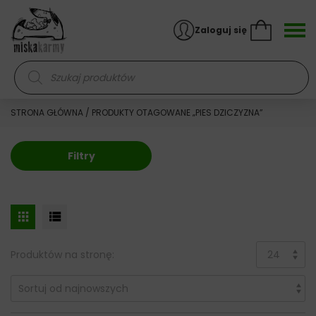
Skocz do treści
Zaloguj się
Wyszukiwarka produktów
STRONA GŁÓWNA
/ PRODUKTY OTAGOWANE „PIES DZICZYZNA”
Filtry
Produktów na stronę: