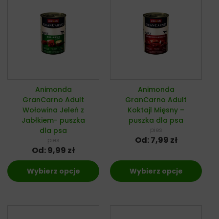
Animonda
Animonda
GranCarno Adult
GranCarno Adult
Wołowina Jeleń z
Koktajl Mięsny –
Jabłkiem- puszka
puszka dla psa
dla psa
pies
Od:
7,99
zł
pies
Od:
9,99
zł
Wybierz opcje
Wybierz opcje