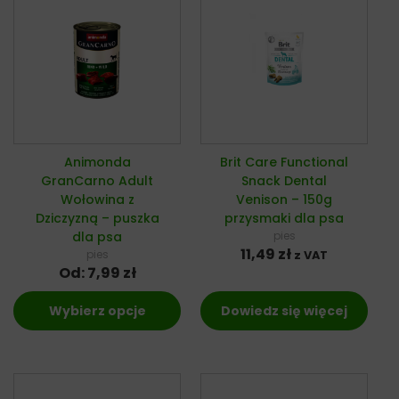
Animonda
Brit Care Functional
GranCarno Adult
Snack Dental
Wołowina z
Venison – 150g
Dziczyzną – puszka
przysmaki dla psa
dla psa
pies
11,49
zł
pies
z VAT
Od:
7,99
zł
Wybierz opcje
Dowiedz się więcej