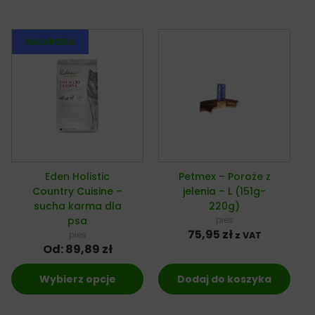
Eden Holistic
Petmex – Poroże z
Country Cuisine –
jelenia – L (151g-
sucha karma dla
220g)
psa
pies
75,95
zł
pies
z VAT
Od:
89,89
zł
Wybierz opcje
Dodaj do koszyka