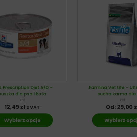
’s Prescription Diet A/D –
Farmina Vet Life – Ul
puszka dla psa i kota
sucha karma dla
kot
kot
12,49
zł
Od:
29,00
z
z VAT
Wybierz opcje
Wybierz opc