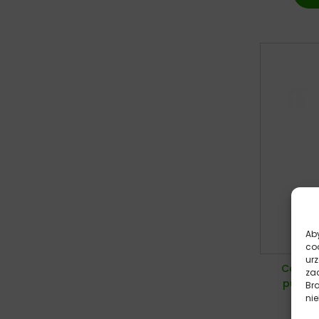
Aby
co
ur
Calibr
zac
puszka
Br
chor
nie