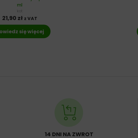
ml
kot
21,90
zł
z VAT
owiedz się więcej
14 DNI NA ZWROT