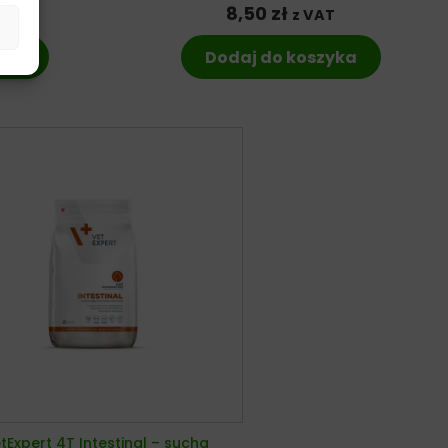
8,50
zł
T
z VAT
yka
Dodaj do koszyka
tExpert 4T Intestinal – sucha