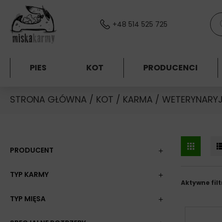
Skocz do treści
Wys
+48 514 525 725
PIES
KOT
PRODUCENCI
STRONA GŁÓWNA
/
KOT
/
KARMA
/
WETERYNARYJ
PRODUCENT
TYP KARMY
Aktywne filt
TYP MIĘSA