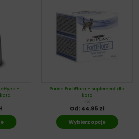
traHypo –
Purina FortiFlora – suplement dla
 kota
kota
kot
ł
Od:
44,95
zł
je
Wybierz opcje