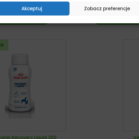
Od:
6,90
zł
8,49
zł
z VA
Akceptuj
Zobacz preferencje
Wybierz opcje
Dodaj do kosz
anin Recovery Liquid 200
Ve