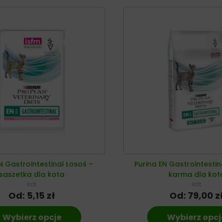
N Gastrointestinal Łosoś –
Purina EN Gastrointesti
saszetka dla kota
karma dla kot
kot
kot
Od:
5,15
zł
Od:
79,00
z
Wybierz opcje
Wybierz opcj