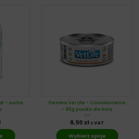
nal – sucha
Farmina Vet Life – Convalescence
a
– 85g puszka dla kota
kot
ł
8,50
zł
z VAT
e
Wybierz opcje