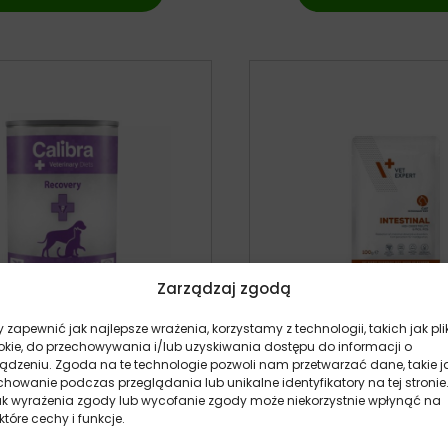
Zarządzaj zgodą
 zapewnić jak najlepsze wrażenia, korzystamy z technologii, takich jak pli
okie, do przechowywania i/lub uzyskiwania dostępu do informacji o
ządzeniu. Zgoda na te technologie pozwoli nam przetwarzać dane, takie j
a VD Cat&Dog Recovery –
VetExpert 4T Intestin
howanie podczas przeglądania lub unikalne identyfikatory na tej stronie
 dla kota i psa w okresie
saszetka weterynaryjna
ak wyrażenia zgody lub wycofanie zgody może niekorzystnie wpłynąć na
oby i rekonwalescencji
100g
które cechy i funkcje.
kot
kot