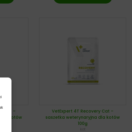
ki
ak
al Cat –
VetExpert 4T Recovery Cat –
.
 dla kotów
saszetka weterynaryjna dla kotów
100g
kot