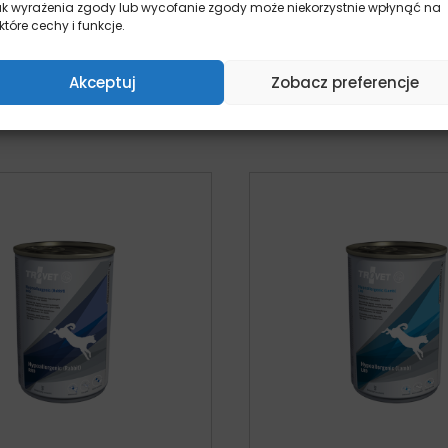
ak wyrażenia zgody lub wycofanie zgody może niekorzystnie wpłynąć na
puszka dla psa
VPD – 400g puszka 
które cechy i funkcje.
pies
pies
15,55
zł
15,55
zł
z VAT
z VA
Akceptuj
Zobacz preferencje
odaj do koszyka
Dodaj do kosz