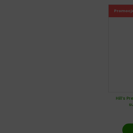
Promocj
Hill’s P
s