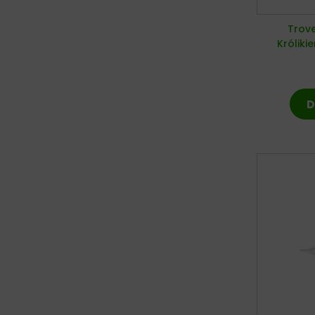
Trove
Króliki
D