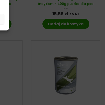
dla psa
Indykiem – 400g puszka dla psa
pies
15,55
zł
T
z VAT
yka
Dodaj do koszyka