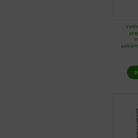
VetEx
pre
m
pokarm
D