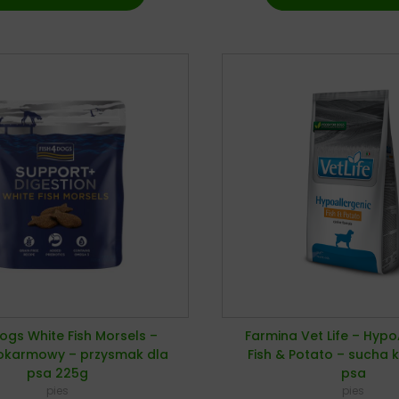
ogs White Fish Morsels –
Farmina Vet Life – Hypo
okarmowy – przysmak dla
Fish & Potato – sucha 
psa 225g
psa
pies
pies