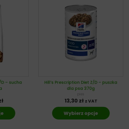
 Z/D – sucha
Hill’s Prescription Diet Z/D – puszka
a
dla psa 370g
pies
zł
13,30
zł
z VAT
je
Wybierz opcje