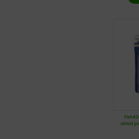
Fish4D
układ p