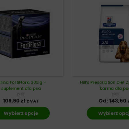
rina FortiFlora 30x1g –
Hill’s Prescription Diet
suplement dla psa
karma dla ps
pies
pies
109,90
zł
Od:
143,50
z VAT
Wybierz opcje
Wybierz opc