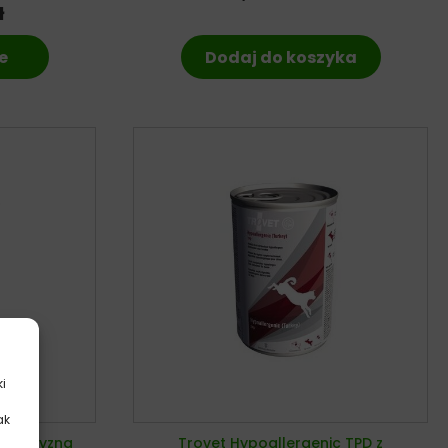
ł
e
Dodaj do koszyka
ki
ak
.
 Dziczyzną
Trovet Hypoallergenic TPD z