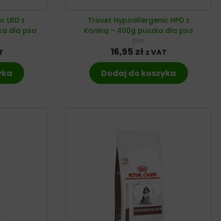
c LRD z
Trovet Hypoallergenic HPD z
ka dla psa
Koniną – 400g puszka dla psa
pies
16,95
zł
T
z VAT
yka
Dodaj do koszyka