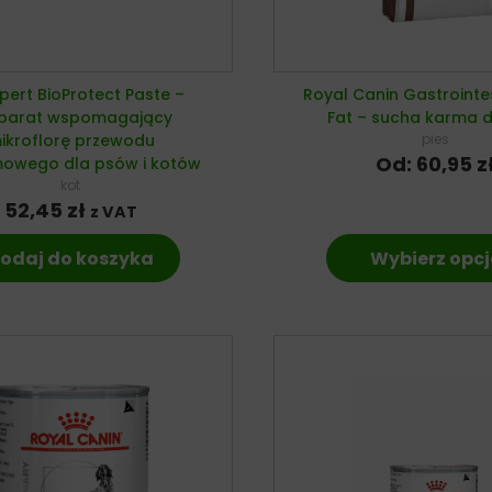
pert BioProtect Paste –
Royal Canin Gastrointe
parat wspomagający
Fat – sucha karma d
ikroflorę przewodu
pies
Od:
60,95
z
owego dla psów i kotów
kot
52,45
zł
z VAT
odaj do koszyka
Wybierz opcj