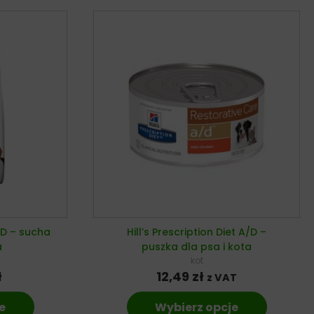
R/D – sucha
Hill’s Prescription Diet A/D –
a
puszka dla psa i kota
kot
ł
12,49
zł
z VAT
e
Wybierz opcje