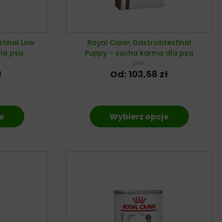
stinal Low
Royal Canin Gastrointestinal
la psa
Puppy – sucha karma dla psa
pies
ł
Od:
103,58
zł
e
Wybierz opcje