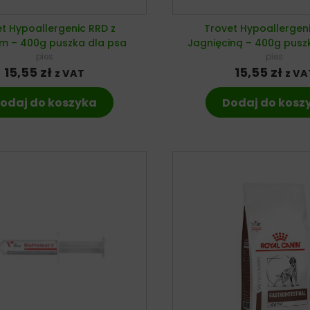
t Hypoallergenic RRD z
Trovet Hypoallergeni
em – 400g puszka dla psa
Jagnięciną – 400g pusz
pies
pies
15,55
zł
15,55
zł
z VAT
z VA
odaj do koszyka
Dodaj do kosz