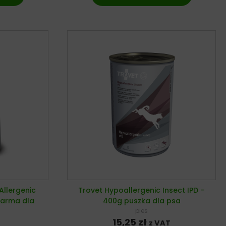
Allergenic
Trovet Hypoallergenic Insect IPD –
karma dla
400g puszka dla psa
pies
15,25
zł
z VAT