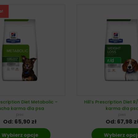
a!
rescription Diet Metabolic –
Hill’s Prescription Diet 
ucha karma dla psa
karma dla ps
pies
pies
Od:
65,90
zł
Od:
67,98
z
Wybierz opcje
Wybierz opcj