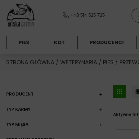
Skocz do treści
Wys
+48 514 525 725
PIES
KOT
PRODUCENCI
STRONA GŁÓWNA
/
WETERYNARIA
/
PIES
/ PRZEW
PRODUCENT
TYP KARMY
Aktywne filt
TYP MIĘSA