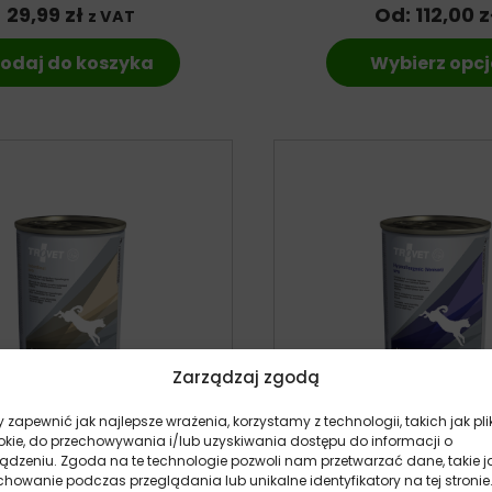
29,99
zł
Od:
112,00
z
z VAT
odaj do koszyka
Wybierz opcj
Zarządzaj zgodą
 zapewnić jak najlepsze wrażenia, korzystamy z technologii, takich jak pli
okie, do przechowywania i/lub uzyskiwania dostępu do informacji o
ządzeniu. Zgoda na te technologie pozwoli nam przetwarzać dane, takie j
howanie podczas przeglądania lub unikalne identyfikatory na tej stronie
t Intestinal DPD – 400g
Trovet Hypoallergenic z