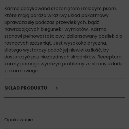
Karma dedykowana szczeniętom i młodym psom,
które mają bardzo wrażliwy układ pokarmowy.
Sprawdza się podczas przewlekłych, bądź
nawracających biegunek i wymiotów. Karma
stanowi pełnowartościowy, zbilansowany posiłek dla
rosnących szczeniąt. Jest wysokokaloryczna,
dlatego wystarczy podać jej niewielka ilość, by
dostarczyć psu niezbędnych składników. Receptura
karmy pomaga wyciszyć problemy ze strony układu
pokarmowego.
SKŁAD PRODUKTU
Ryż*,
białko drobiowe (suszone)*,
tłuszcz zwierzęcy*,
kukurydza*,
białko wieprzowe (suszone)*,