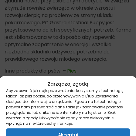
zjadana nawet przy osłabionym apetycie. W związku
z tym, że również zwierzęta w okresie wzrostu i
rozwoju cierpią na problemy ze strony układu
pokarmowego, RC Gastrointestinal Puppy jest
przystosowana do ich specyficznych potrzeb. Karma
jest zbilansowana w taki sposób aby zapewnić
optymalne zaopatrzenie w energię i wszelkie
niezbędne składniki odżywcze potrzebne do
prawidłowego rozwoju młodego zwierzęcia.
Inne produkty dla psów –
Pies
Główne cechy Royal Canin
Zarządzaj zgodą
Aby zapewnić jak najlepsze wrażenia, korzystamy z technologii,
Gastrontestinal
takich jak pliki cookie, do przechowywania i/lub uzyskiwania
dostępu do informacji o urządzeniu. Zgoda na te technologie
zwiększony poziom energii
pozwoli nam przetwarzać dane, takie jak zachowanie podczas
przeglądania lub unikalne identyfikatory na tej stronie. Brak
wysokostrawne składniki
wyrażenia zgody lub wycofanie zgody może niekorzystnie
wpłynąć na niektóre cechy i funkcje.
większy poziom elektrolitów
Akceptuj