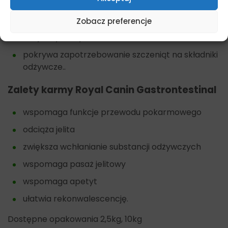
opracowana kombinacja włókna pokarmowego
prebiotyki MOS i FOS
Zobacz preferencje
antyoksydanty
pokrywa zapotrzebowanie szczeniąt na składniki
odżywcze..
Zalety karmy Royal Canin Gastrontestinal
wspomaga funkcje przewodu pokarmowego
odciąża jelita
zwiększa wchłanianie substancji odżywczych
wspomaga pasaż jelitowy
wspomaga apetyt
ułatwia rekonwalescencję.
Dostępne opakowania 2,5kg, 10kg