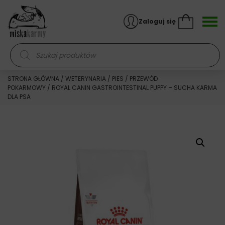
Skocz do treści
Zaloguj się
Wyszukiwarka produktów
STRONA GŁÓWNA
/
WETERYNARIA
/
PIES
/
PRZEWÓD
POKARMOWY
/ ROYAL CANIN GASTROINTESTINAL PUPPY – SUCHA KARMA
DLA PSA