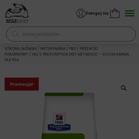
Skocz do treści
Zaloguj się
Wyszukiwarka produktów
STRONA GŁÓWNA
/
WETERYNARIA
/
PIES
/
PRZEWÓD
POKARMOWY
/ HILL’S PRESCRIPTION DIET METABOLIC – SUCHA KARMA
DLA PSA
Promocja!