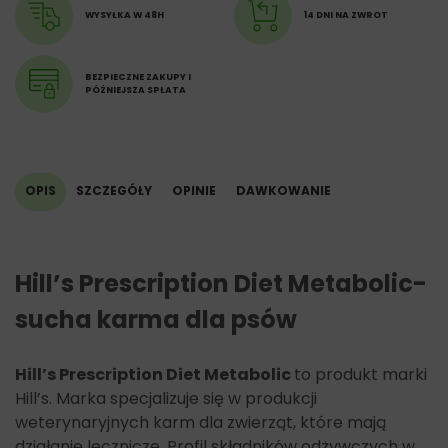
WYSYŁKA W 48H
14 DNI NA ZWROT
BEZPIECZNE ZAKUPY I
PÓŹNIEJSZA SPŁATA
OPIS
SZCZEGÓŁY
OPINIE
DAWKOWANIE
Hill’s Prescription Diet Metabolic-
sucha karma dla psów
Hill’s Prescription Diet Metabolic
to produkt marki
Hill’s. Marka specjalizuje się w produkcji
weterynaryjnych karm dla zwierząt, które mają
działanie lecznicze. Profil składników odżywczych w