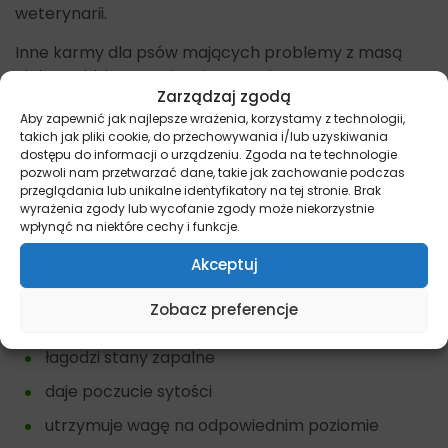
weterynarii.
Inne karmy dla psów mających problemy z masą
ciała znajdziesz tutaj –
Pies – Nadwaga
Zarządzaj zgodą
Główne cechy karmy
Hill’s Metabolic
Aby zapewnić jak najlepsze wrażenia, korzystamy z technologii,
takich jak pliki cookie, do przechowywania i/lub uzyskiwania
dostępu do informacji o urządzeniu. Zgoda na te technologie
idealna mieszanka składników odżywczych
pozwoli nam przetwarzać dane, takie jak zachowanie podczas
przeglądania lub unikalne identyfikatory na tej stronie. Brak
unikalna mieszanka błonnika z owoców i warzyw
wyrażenia zgody lub wycofanie zgody może niekorzystnie
wpłynąć na niektóre cechy i funkcje.
zawiera ważne przeciwutleniacze.
Akceptuj
Zalety karmy Hill’s Metabolic
Zobacz preferencje
wspomaga spalanie tłuszczu
łagodzi stany zapalne
daje poczucie sytości
utrzymuje wagę na odpowiednim poziomie