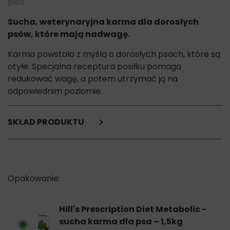
pies
Sucha, weterynaryjna karma dla dorosłych
psów, które mają nadwagę.
Karma powstała z myślą o dorosłych psach, które są
otyłe. Specjalna receptura posiłku pomaga
redukować wagę, a potem utrzymać ją na
odpowiednim poziomie.
SKŁAD PRODUKTU
pszenica,
mączka z kurczaka (8%) i indyka,
glutenowa mączka kukurydziana,
mączka z otrębów grochowych,
kukurydza,
suszony przecier pomidorowy,
hydrolizat,
Hill's Prescription Diet Metabolic -
celuloza,
sucha karma dla psa – 1,5kg
siemię lniane,