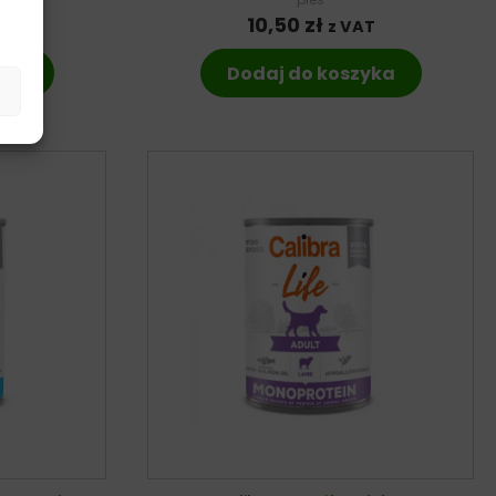
10,50
zł
T
z VAT
yka
Dodaj do koszyka