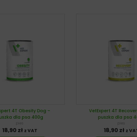
xpert 4T Obesity Dog –
VetExpert 4T Recover
uszka dla psa 400g
puszka dla psa 
pies
pies
18,90
zł
18,90
zł
z VAT
z VA