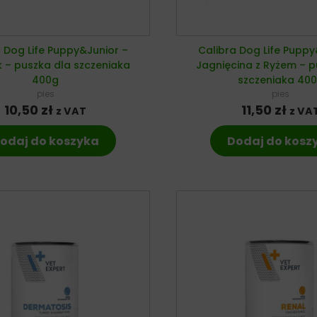
a Dog Life Puppy&Junior –
Calibra Dog Life Puppy
 – puszka dla szczeniaka
Jagnięcina z Ryżem – p
400g
szczeniaka 40
pies
pies
10,50
zł
11,50
zł
z VAT
z VA
odaj do koszyka
Dodaj do kosz