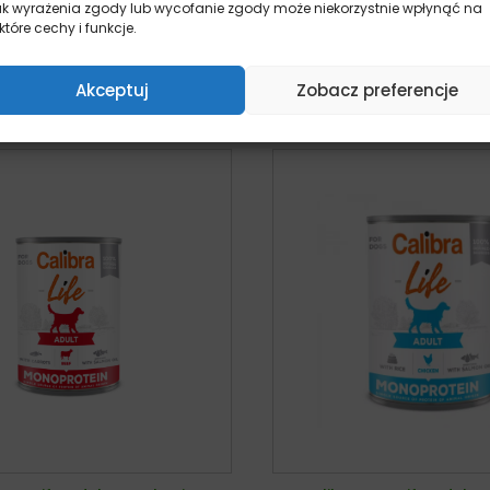
ak wyrażenia zgody lub wycofanie zgody może niekorzystnie wpłynąć na
Od:
13,90
zł
10,50
zł
z VA
które cechy i funkcje.
Wybierz opcje
Dodaj do kosz
Akceptuj
Zobacz preferencje