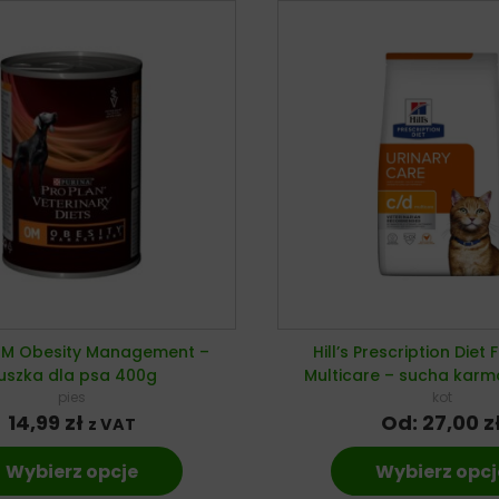
OM Obesity Management –
Hill’s Prescription Diet 
uszka dla psa 400g
Multicare – sucha karm
pies
kot
14,99
zł
Od:
27,00
z
z VAT
Wybierz opcje
Wybierz opcj