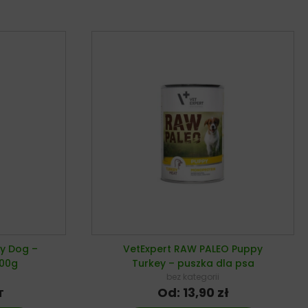
y Dog –
VetExpert RAW PALEO Puppy
400g
Turkey – puszka dla psa
bez kategorii
Od:
13,90
zł
T