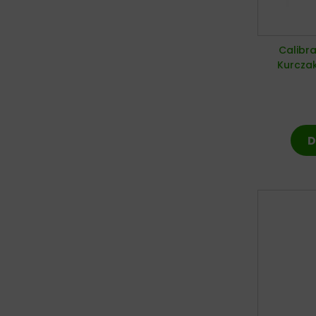
Calibr
Kurczak
D