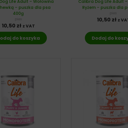
 Dog Life Adult – Wołowina
Calibra Dog Life Adult –
chewką – puszka dla psa
Ryżem – puszka dla 
400g
pies
10,50
zł
pies
z VA
10,50
zł
z VAT
odaj do koszyka
Dodaj do kosz