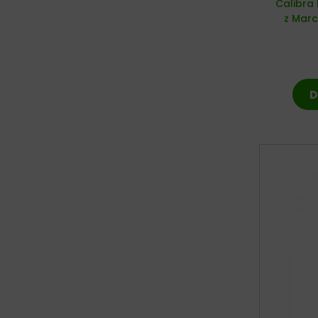
Calibra
z Mar
D