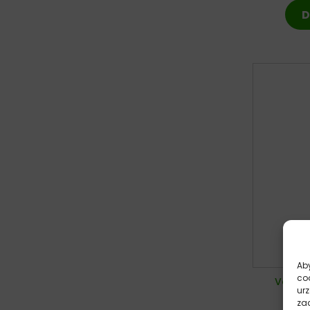
D
Aby
co
VetExp
ur
Po
zac