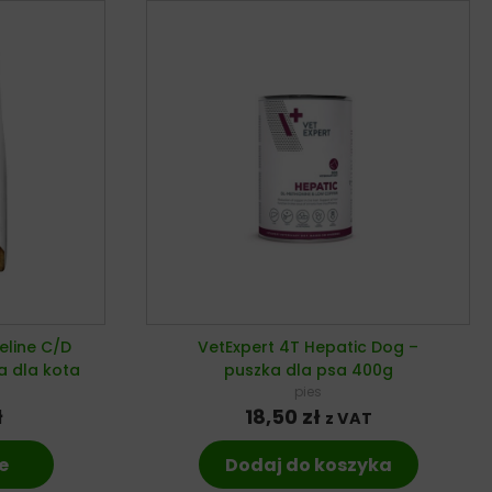
Feline C/D
VetExpert 4T Hepatic Dog –
a dla kota
puszka dla psa 400g
pies
ł
18,50
zł
z VAT
e
Dodaj do koszyka