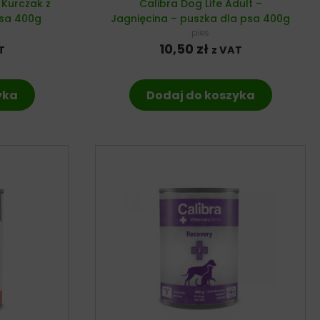
 Kurczak z
Calibra Dog Life Adult –
psa 400g
Jagnięcina – puszka dla psa 400g
pies
10,50
zł
T
z VAT
yka
Dodaj do koszyka