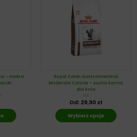
ka – mokra
Royal Canin Gastrointestinal
aczki
Moderate Calorie – sucha karma
dla kota
ł
kot
Od:
29,90
zł
je
Wybierz opcje