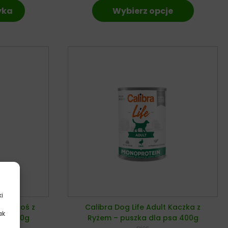
yka
Wybierz opcje
ki
ve Łosoś z
Calibra Dog Life Adult Kaczka z
ak
psa 400g
Ryżem – puszka dla psa 400g
.
pies