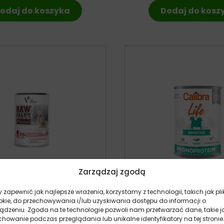
odaj do koszyka
Dodaj do kosz
Zarządzaj zgodą
 zapewnić jak najlepsze wrażenia, korzystamy z technologii, takich jak pli
okie, do przechowywania i/lub uzyskiwania dostępu do informacji o
ert RAW PALEO Adult Dog
Calibra Dog Life Sensiti
ządzeniu. Zgoda na te technologie pozwoli nam przetwarzać dane, takie j
rk – puszka dla psa
Ryżem – puszka dla 
howanie podczas przeglądania lub unikalne identyfikatory na tej stronie
pies
pies