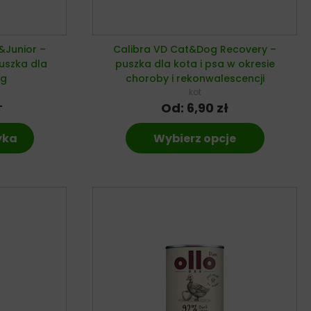
&Junior –
Calibra VD Cat&Dog Recovery –
uszka dla
puszka dla kota i psa w okresie
0g
choroby i rekonwalescencji
kot
Od:
6,90
zł
T
yka
Wybierz opcje