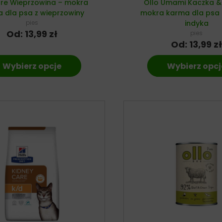
ure Wieprzowina – mokra
Ollo Umami Kaczka & 
 dla psa z wieprzowiny
mokra karma dla psa z
pies
indyka
Od:
13,99
zł
pies
Od:
13,99
zł
Wybierz opcje
Wybierz opcj