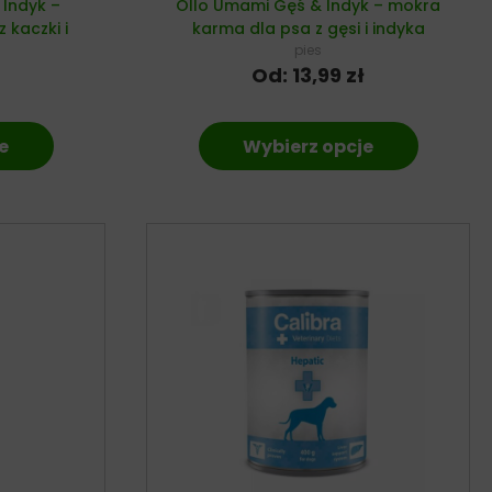
Indyk –
Ollo Umami Gęś & Indyk – mokra
 kaczki i
karma dla psa z gęsi i indyka
pies
Od:
13,99
zł
e
Wybierz opcje