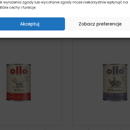
ak wyrażenia zgody lub wycofanie zgody może niekorzystnie wpłynąć na
15,55
zł
16,95
zł
z VAT
z VA
które cechy i funkcje.
odaj do koszyka
Dodaj do kosz
Akceptuj
Zobacz preferencje