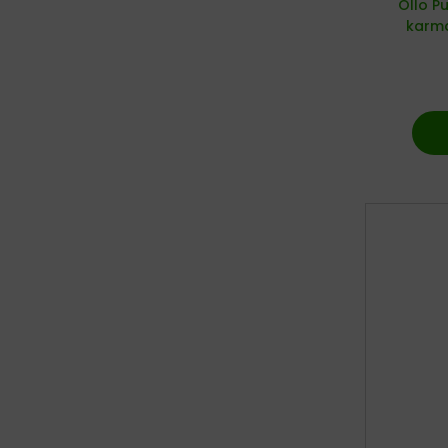
Ollo P
karma