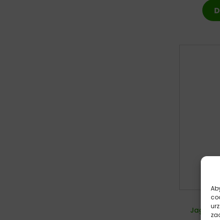
D
Aby
co
Trov
ur
Jagnięc
zac