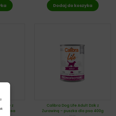
yka
Dodaj do koszyka
ki
c HPD z
Calibra Dog Life Adult Dzik z
ak
 dla psa
Żurawiną – puszka dla psa 400g
.
pies