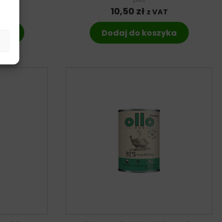
10,50
zł
T
z VAT
yka
Dodaj do koszyka