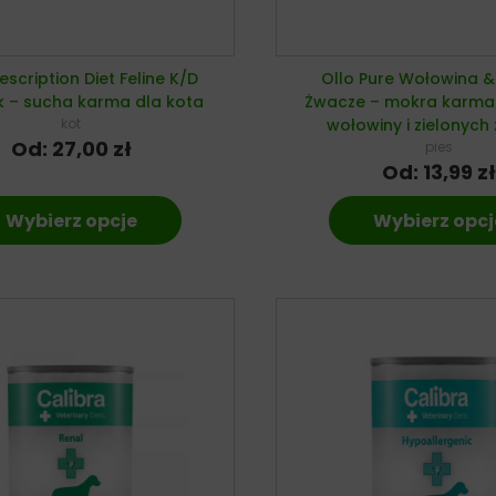
Prescription Diet Feline K/D
Ollo Pure Wołowina &
k – sucha karma dla kota
Żwacze – mokra karma 
kot
wołowiny i zielonych
Od:
27,00
zł
pies
Od:
13,99
zł
Wybierz opcje
Wybierz opcj