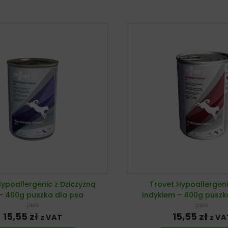
Hypoallergenic z Dziczyzną
Trovet Hypoallergeni
– 400g puszka dla psa
Indykiem – 400g puszk
pies
pies
15,55
zł
15,55
zł
z VAT
z VA