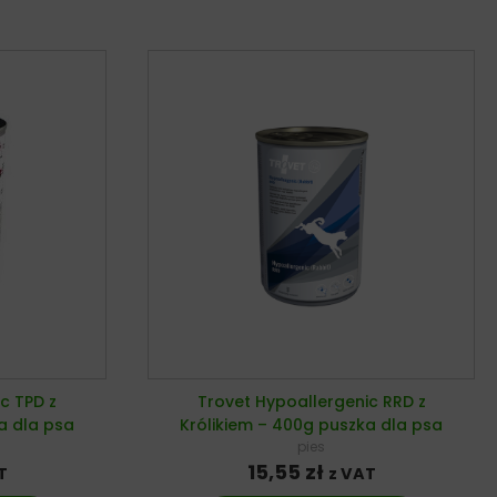
c TPD z
Trovet Hypoallergenic RRD z
a dla psa
Królikiem – 400g puszka dla psa
pies
15,55
zł
T
z VAT