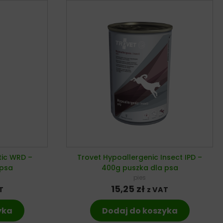
tic WRD –
Trovet Hypoallergenic Insect IPD –
 psa
400g puszka dla psa
pies
15,25
zł
T
z VAT
yka
Dodaj do koszyka