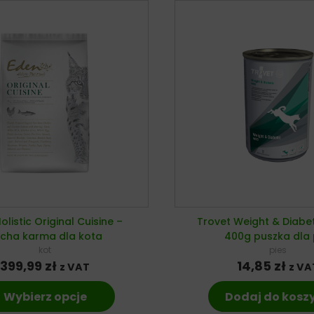
olistic Original Cuisine –
Trovet Weight & Diabe
cha karma dla kota
400g puszka dla
kot
pies
399,99
zł
14,85
zł
z VAT
z VA
Wybierz opcje
Dodaj do kosz