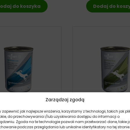
odaj do koszyka
Dodaj do kosz
Zarządzaj zgodą
 zapewnić jak najlepsze wrażenia, korzystamy z technologii, takich jak pli
okie, do przechowywania i/lub uzyskiwania dostępu do informacji o
et Hypoallergenic LRD z
Trovet Hypoallergeni
ządzeniu. Zgoda na te technologie pozwoli nam przetwarzać dane, takie j
iną – 400g puszka dla psa
Koniną – 400g puszka
howanie podczas przeglądania lub unikalne identyfikatory na tej stronie
pies
pies