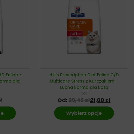
I/D Feline z
Hill’s Prescription Diet Feline C/D
karma dla
Multicare Stress z Kurczakiem –
sucha karma dla kota
kot
ł
Od:
29,49
zł
21,00
zł
je
Wybierz opcje