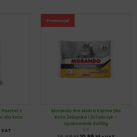
Promocja!
 Pasztet z
Morando Pro Mokra Karma Dla
a dla kota
Kota 2xSzynka i 2xTuńczyk –
opakowanie 4x100g
na cena wynosiła: 6,49 zł.
ktualna cena wynosi: 4,86 zł.
kot
z VAT
Pierwotna cena wyno
Aktualna cen
14,49
zł
10,99
zł
z VAT