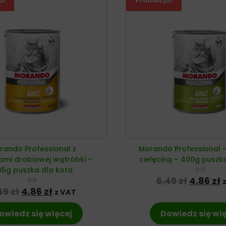
a!
Promocja!
rando Professional z
Morando Professional –
ami drobiowej wątróbki –
cielęciną – 400g puszk
05g puszka dla kota
kot
Pierwot
A
6,49
zł
4,86
zł
kot
Pierwotna cena wynosiła: 6,49 zł.
Aktualna cena wynosi: 4,86 zł.
49
zł
4,86
zł
z VAT
owiedz się więcej
Dowiedz się wi