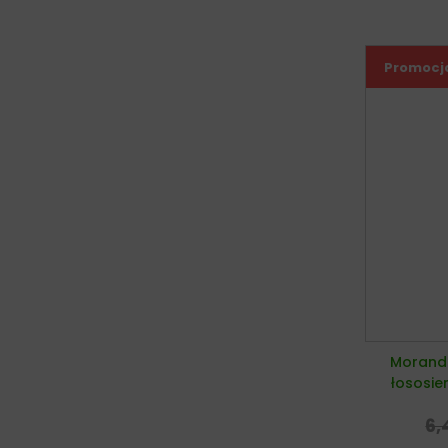
Promocj
Morando
łososie
6,