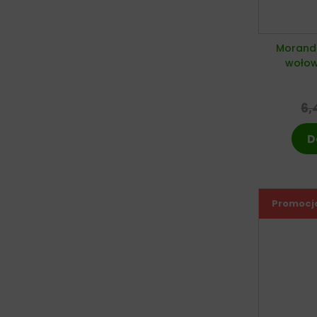
Morando
wołow
6,
D
Promocj