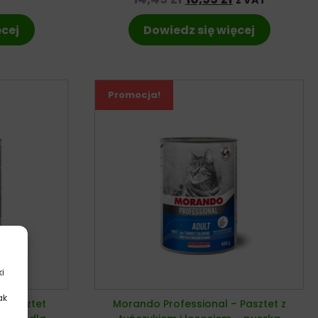
ęcej
Dowiedz się więcej
Promocja!
ki
ak
– Pasztet
Morando Professional – Pasztet z
.