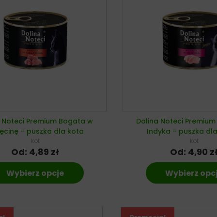
a Noteci Premium Bogata w
Dolina Noteci Premiu
lęcinę – puszka dla kota
Indyka – puszka dla
kot
kot
Od:
4,89
zł
Od:
4,90
z
Wybierz opcje
Wybierz opc