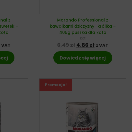
nal z
Morando Professional z
rewetek –
kawałkami dziczyzny i królika –
kota
405g puszka dla kota
kot
na cena wynosiła: 6,49 zł.
ktualna cena wynosi: 4,86 zł.
Pierwotna cena wyno
Aktualna cena
6,49
zł
4,86
zł
z VAT
z VAT
ęcej
Dowiedz się więcej
Promocja!