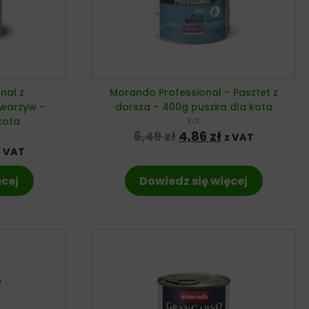
nal z
Morando Professional – Pasztet z
 warzyw –
dorsza – 400g puszka dla kota
kota
kot
Pierwotna cena wyno
Aktualna cena
6,49
zł
4,86
zł
z VAT
na cena wynosiła: 6,49 zł.
ktualna cena wynosi: 4,86 zł.
z VAT
ęcej
Dowiedz się więcej