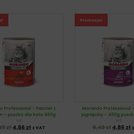
a!
Promocja!
 Professional – Pasztet z
Morando Professional –
m – puszka dla kota 400g
jagnięciny – 400g puszk
kot
kot
Pierwotna cena wynosiła: 6,49 zł.
Aktualna cena wynosi: 4,86 zł.
Pierwot
A
49
zł
4,86
zł
6,49
zł
4,86
zł
z VAT