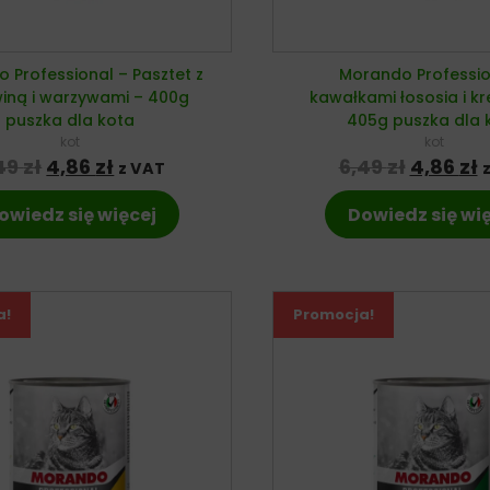
 Professional – Pasztet z
Morando Professio
iną i warzywami – 400g
kawałkami łososia i k
puszka dla kota
405g puszka dla 
kot
kot
Pierwotna cena wynosiła: 6,49 zł.
Aktualna cena wynosi: 4,86 zł.
Pierwot
A
49
zł
4,86
zł
6,49
zł
4,86
zł
z VAT
owiedz się więcej
Dowiedz się wi
a!
Promocja!