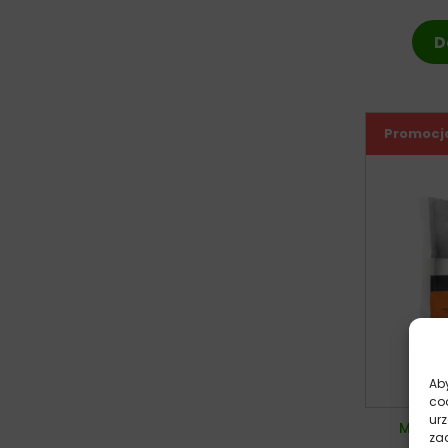
D
Promocj
Aby
co
ur
Moran
zac