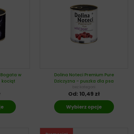
m Bogata w
Dolina Noteci Premium Pure
 kociąt
Dziczyzna – puszka dla psa
bez kategorii
ł
Od:
10,49
zł
je
Wybierz opcje