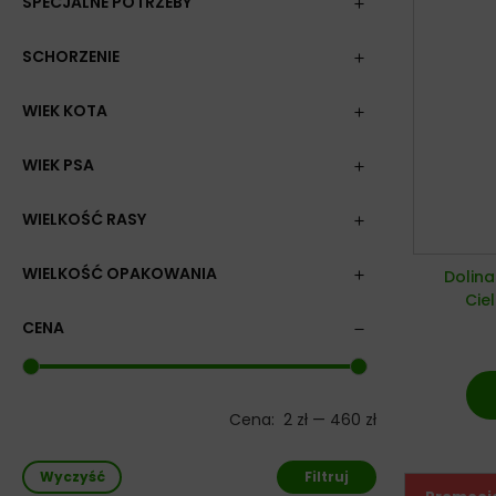
SPECJALNE POTRZEBY
SCHORZENIE
WIEK KOTA
WIEK PSA
WIELKOŚĆ RASY
WIELKOŚĆ OPAKOWANIA
Dolin
Cie
CENA
Cena:
2 zł
—
460 zł
Wyczyść
Filtruj