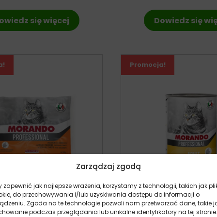
owiedz się więcej
Dowiedz się wi
a!
Promocja!
Zarządzaj zgodą
 zapewnić jak najlepsze wrażenia, korzystamy z technologii, takich jak pli
okie, do przechowywania i/lub uzyskiwania dostępu do informacji o
ządzeniu. Zgoda na te technologie pozwoli nam przetwarzać dane, takie j
do Pro Mokra Karma Dla
Morando Professional 
howanie podczas przeglądania lub unikalne identyfikatory na tej stronie