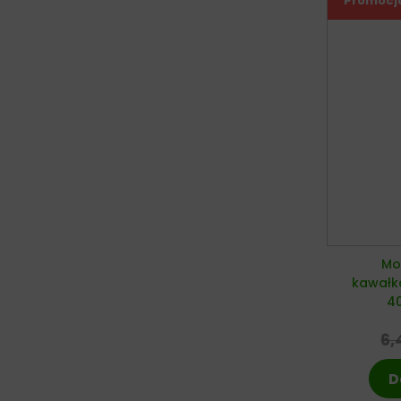
Promocj
Mo
kawałk
4
6,
D