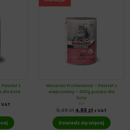
Promocja!
 Pasztet z
Morando Professional – Pasztet z
a dla kota
wieprzowiny – 400g puszka dla
kota
na cena wynosiła: 6,49 zł.
ktualna cena wynosi: 4,86 zł.
kot
z VAT
Pierwotna cena wyno
Aktualna cena
6,49
zł
4,86
zł
z VAT
ęcej
Dowiedz się więcej