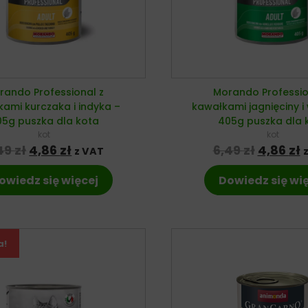
rando Professional z
Morando Professio
ami kurczaka i indyka –
kawałkami jagnięciny i
05g puszka dla kota
405g puszka dla 
kot
kot
Pierwotna cena wynosiła: 6,49 zł.
Aktualna cena wynosi: 4,86 zł.
Pierwot
A
49
zł
4,86
zł
6,49
zł
4,86
zł
z VAT
owiedz się więcej
Dowiedz się wi
a!