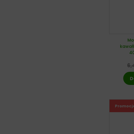
Mo
kawałk
4
6,
D
Promocj