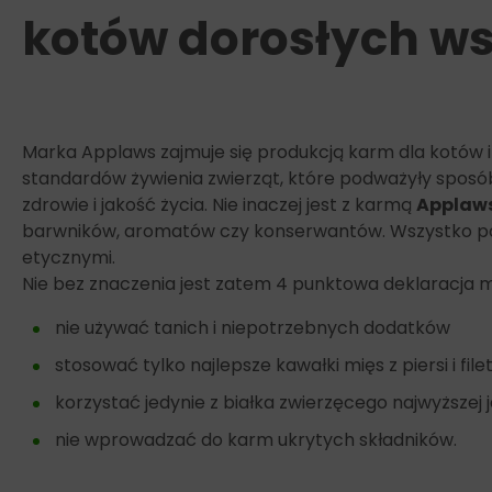
kotów dorosłych ws
Marka Applaws zajmuje się produkcją karm dla kotów i 
standardów żywienia zwierząt, które podważyły sposób
zdrowie i jakość życia. Nie inaczej jest z karmą
Applaws
barwników, aromatów czy konserwantów. Wszystko po t
etycznymi.
Nie bez znaczenia jest zatem 4 punktowa deklaracja ma
nie używać tanich i niepotrzebnych dodatków
stosować tylko najlepsze kawałki mięs z piersi i fi
korzystać jedynie z białka zwierzęcego najwyższej 
nie wprowadzać do karm ukrytych składników.