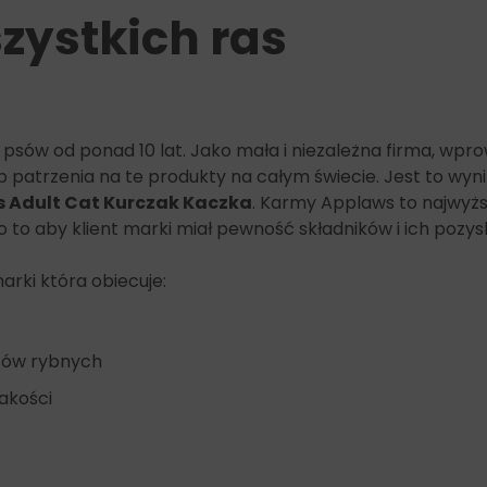
zystkich ras
psów od ponad 10 lat. Jako mała i niezależna firma, wprow
 patrzenia na te produkty na całym świecie. Jest to wyn
 Adult Cat Kurczak Kaczka
. Karmy Applaws to najwyższ
o aby klient marki miał pewność składników i ich pozys
rki która obiecuje:
letów rybnych
jakości