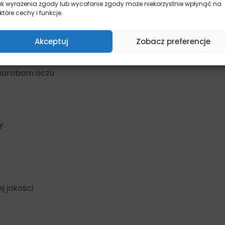
ak wyrażenia zgody lub wycofanie zgody może niekorzystnie wpłynąć na
które cechy i funkcje.
armowego
rążenia
Akceptuj
Zobacz preferencje
 i Omega 6
chorobom oczu
y.
 jakości