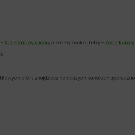
 –
Kot – Karmy suche
, a karmy mokre tutaj –
Kot – Karmy
as
yjątkowych ofert znajdziesz na naszych kanałach społeczn