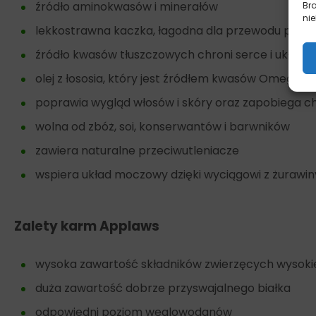
źródło aminokwasów i minerałów
Br
nie
lekkostrawna kaczka, łagodna dla przewodu pok
źródło kwasów tłuszczowych chroni serce i układ k
olej z łososia, który jest źródłem kwasów Omega 3
poprawia wygląd włosów i skóry oraz zapobiega 
wolna od zbóż, soi, konserwantów i barwników
zawiera naturalne przeciwutleniacze
wspiera układ moczowy dzięki wyciągowi z żurawin
Zalety karm Applaws
wysoka zawartość składników zwierzęcych wysokiej
duża zawartość dobrze przyswajalnego białka
odpowiedni poziom węglowodanów