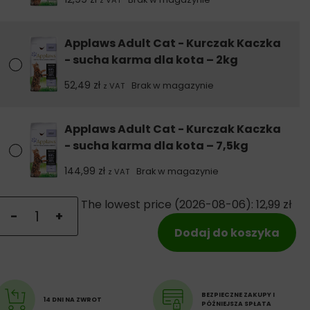
z VAT
Applaws Adult Cat - Kurczak Kaczka
- sucha karma dla kota – 2kg
52,49
zł
Brak w magazynie
z VAT
Applaws Adult Cat - Kurczak Kaczka
- sucha karma dla kota – 7,5kg
144,99
zł
Brak w magazynie
z VAT
ilość Applaws Adult Cat - Kurczak Kaczka - sucha karma 
The lowest price (
2026-08-06
):
12,99
zł
-
+
Dodaj do koszyka
BEZPIECZNE ZAKUPY I
14 DNI NA ZWROT
PÓŹNIEJSZA SPŁATA