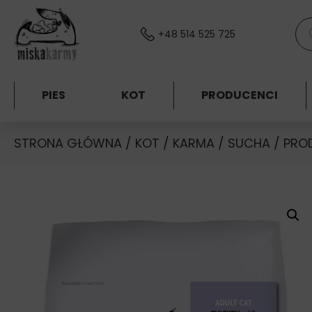
Skocz do treści
Wys
+48 514 525 725
PIES
KOT
PRODUCENCI
STRONA GŁÓWNA
/
KOT
/
KARMA
/
SUCHA
/
PRO