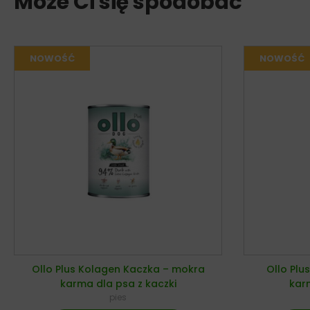
Może Ci się spodobać
Ollo Plus Kolagen Kaczka – mokra
Ollo Plu
karma dla psa z kaczki
karm
pies