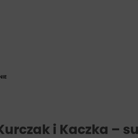
Wapń 2,8%,
Fosfor 1,8%,
Tauryna 2000 mg/kg.
IE
Kurczak i Kaczka – s