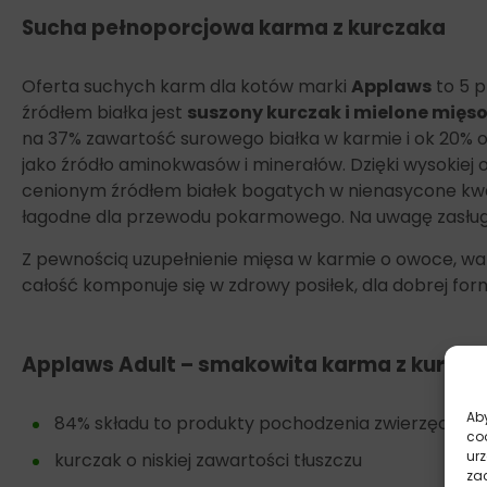
Sucha pełnoporcjowa karma z kurczaka
Oferta suchych karm dla kotów marki
Applaws
to 5 p
źródłem białka jest
suszony kurczak i mielone mięs
na 37% zawartość surowego białka w karmie i ok 20% ole
jako źródło aminokwasów i minerałów. Dzięki wysokiej
cenionym źródłem białek bogatych w nienasycone kwas
łagodne dla przewodu pokarmowego. Na uwagę zasługuję f
Z pewnością uzupełnienie
mięsa w karmie o owoce, warz
całość komponuje się w zdrowy posiłek, dla dobrej form
Applaws Adult – smakowita karma z kurczak
Aby
84% składu to produkty pochodzenia zwierzęcego
co
ur
kurczak o niskiej zawartości tłuszczu
zac