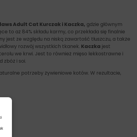
laws Adult Cat Kurczak i Kaczka,
gdzie głównym
ęce to aż 84% składu karmy, co przekłada się finalnie
y jest ze względu na niską zawartość tłuszczu, a także
widłowy rozwój wszystkich tkanek.
Kaczka
jest
olu we krwi. Jest to również mięso lekkostrawne i
zbóż i soi.
naturalne potrzeby żywieniowe kotów. W rezultacie,
ki
ak
.