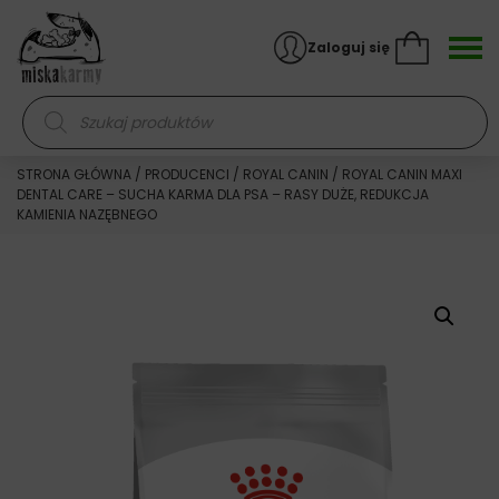
Skocz do treści
Zaloguj się
Wyszukiwarka produktów
STRONA GŁÓWNA
/
PRODUCENCI
/
ROYAL CANIN
/ ROYAL CANIN MAXI
DENTAL CARE – SUCHA KARMA DLA PSA – RASY DUŻE, REDUKCJA
KAMIENIA NAZĘBNEGO