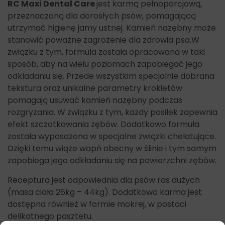
RC Maxi Dental Care
jest karmą pełnoporcjową,
przeznaczoną dla dorosłych psów, pomagającą
utrzymać higienę jamy ustnej. Kamień nazębny może
stanowić poważne zagrożenie dla zdrowia psa.W
związku z tym, formuła została opracowana w taki
sposób, aby na wielu poziomach zapobiegać jego
odkładaniu się. Przede wszystkim specjalnie dobrana
tekstura oraz unikalne parametry krokietów
pomagają usuwać kamień nazębny podczas
rozgryzania. W związku z tym, każdy posiłek zapewnia
efekt szczotkowania zębów. Dodatkowo formuła
została wyposażona w specjalne związki chelatujące.
Dzięki temu wiąże wapń obecny w ślinie i tym samym
zapobiega jego odkładaniu się na powierzchni zębów.
Receptura jest odpowiednia dla psów ras dużych
(masa ciała 26kg – 44kg). Dodatkowo karma jest
dostępna również w formie mokrej, w postaci
delikatnego pasztetu.