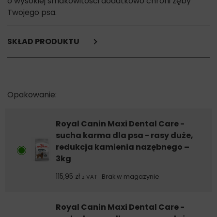
o wysokiej smakowitości dodatkowo chroni zęby
Twojego psa.
SKŁAD PRODUKTU
mąka kukurydziana,
suszone białko drobiowe,
ryż,
tłuszcze zwierzęce,
hydrolizat białka zwierzęcego,
włókno roślinne,
pulpa buraczana,
Royal Canin Maxi Dental Care -
sole mineralne,
sucha karma dla psa - rasy duże,
proszek celulozowy.
redukcja kamienia nazębnego –
3kg
Składniki analityczne:
Białko surowe: 23,0%
115,95
zł
Brak w magazynie
z VAT
Oleje i tłuszcze surowe: 16,0%
Popiół surowy: 6,0%
Włókno surowe: 2,8%.
Royal Canin Maxi Dental Care -