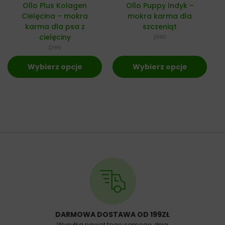
Ollo Plus Kolagen
Ollo Puppy Indyk –
Cielęcina – mokra
mokra karma dla
karma dla psa z
szczeniąt
cielęciny
pies
pies
Wybierz opcje
Wybierz opcje
DARMOWA DOSTAWA OD 199ZŁ
Wysyłka nawet tego samego dnia