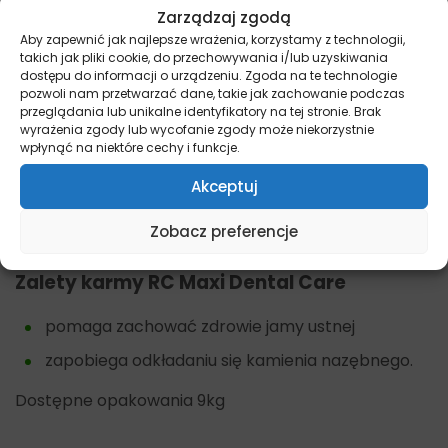
Zarządzaj zgodą
Inne specjalistyczne produkty dla psów znajdziesz
Aby zapewnić jak najlepsze wrażenia, korzystamy z technologii,
tutaj –
Pies – Dieta Specjalna
takich jak pliki cookie, do przechowywania i/lub uzyskiwania
dostępu do informacji o urządzeniu. Zgoda na te technologie
Główne cechy RC Maxi Dental Care
pozwoli nam przetwarzać dane, takie jak zachowanie podczas
przeglądania lub unikalne identyfikatory na tej stronie. Brak
wyrażenia zgody lub wycofanie zgody może niekorzystnie
specjalnie dobrana tekstura
wpłynąć na niektóre cechy i funkcje.
unikalny kształt krokietów
Akceptuj
związki wiążące wapń w ślinie
Zobacz preferencje
dla dorosłych psów ras dużych.
Zalety karmy RC Maxi Dental Care
pomaga zachować zdrowie jamy ustnej
zapobiega odkładaniu się kamienia nazębnego.
Dostępne opakowania 9kg