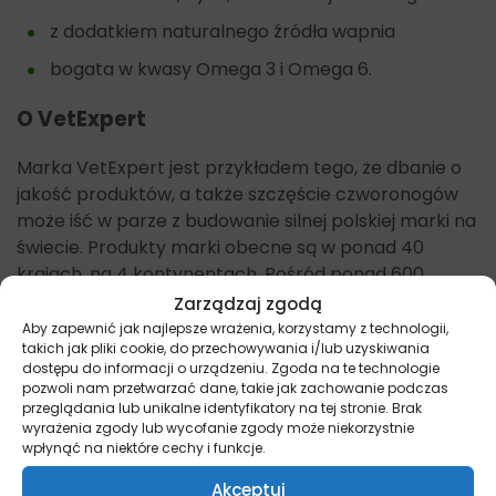
z dodatkiem naturalnego źródła wapnia
bogata w kwasy Omega 3 i Omega 6.
O VetExpert
Marka VetExpert jest przykładem tego, że dbanie o
jakość produktów, a także szczęście czworonogów
może iść w parze z budowanie silnej polskiej marki na
świecie. Produkty marki obecne są w ponad 40
krajach, na 4 kontynentach. Pośród ponad 600
produktów znajdziemy: suplementy, karmy,
Zarządzaj zgodą
kosmetyki, diety weterynaryjne, produkty do
Aby zapewnić jak najlepsze wrażenia, korzystamy z technologii,
takich jak pliki cookie, do przechowywania i/lub uzyskiwania
diagnostyki czy też rehabilitacji. Od początku
dostępu do informacji o urządzeniu. Zgoda na te technologie
założyciele chcieli aby jakość i innowacyjność były
pozwoli nam przetwarzać dane, takie jak zachowanie podczas
możliwe do udowodnienia. Dlatego też VetExpert jest
przeglądania lub unikalne identyfikatory na tej stronie. Brak
wyrażenia zgody lub wycofanie zgody może niekorzystnie
na ten moment jedyną polską firmą z własną linią
wpłynąć na niektóre cechy i funkcje.
produktów diagnostycznych. Również jedną z
niewielu na świecie, wydającą własny magazyn
Akceptuj