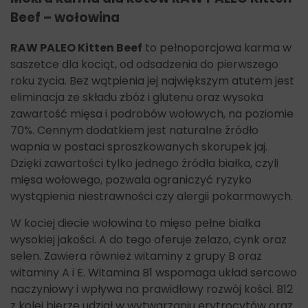
Beef – wołowina
RAW PALEO Kitten Beef
to pełnoporcjowa karma w
saszetce dla kociąt, od odsadzenia do pierwszego
roku życia. Bez wątpienia jej największym atutem jest
eliminacja ze składu zbóż i glutenu oraz wysoka
zawartość mięsa i podrobów wołowych, na poziomie
70%. Cennym dodatkiem jest naturalne źródło
wapnia w postaci sproszkowanych skorupek jaj.
Dzięki zawartości tylko jednego źródła białka, czyli
mięsa wołowego, pozwala ograniczyć ryzyko
wystąpienia niestrawności czy alergii pokarmowych.
W kociej diecie wołowina to mięso pełne białka
wysokiej jakości. A do tego oferuje żelazo, cynk oraz
selen. Zawiera również witaminy z grupy B oraz
witaminy A i E. Witamina B1 wspomaga układ sercowo
naczyniowy i wpływa na prawidłowy rozwój kości. B12
z kolei bierze udział w wytwarzaniu erytrocytów oraz