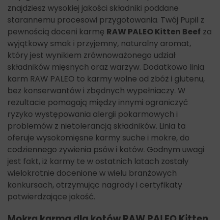
znajdziesz wysokiej jakości składniki poddane
starannemu procesowi przygotowania. Twój Pupil z
pewnością doceni karmę
RAW PALEO Kitten Beef
za
wyjątkowy smak i przyjemny, naturalny aromat,
który jest wynikiem zrównoważonego udział
składników mięsnych oraz warzyw. Dodatkowo linia
karm RAW PALEO to karmy wolne od zbóż i glutenu,
bez konserwantów i zbędnych wypełniaczy. W
rezultacie pomagają między innymi ograniczyć
ryzyko występowania alergii pokarmowych i
problemów z nietolerancją składników. Linia ta
oferuje wysokomięsne karmy suche i mokre, do
codziennego żywienia psów i kotów. Godnym uwagi
jest fakt, iż karmy te w ostatnich latach zostały
wielokrotnie docenione w wielu branżowych
konkursach, otrzymując nagrody i certyfikaty
potwierdzające jakość.
Mokra karma dla kotów RAW PALEO Kitten