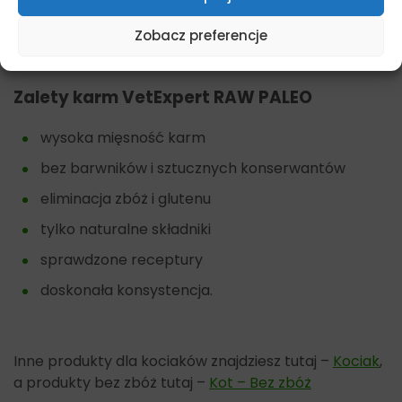
naukowy „Veterinary Life”. Na koniec warto dodać iż
marka jest laureatem wielu prestiżowych nagród i
Zobacz preferencje
wyróżnień.
Zalety karm VetExpert RAW PALEO
wysoka mięsność karm
bez barwników i sztucznych konserwantów
eliminacja zbóż i glutenu
tylko naturalne składniki
sprawdzone receptury
doskonała konsystencja.
Inne produkty dla kociaków znajdziesz tutaj –
Kociak
,
a produkty bez zbóż tutaj –
Kot – Bez zbóż