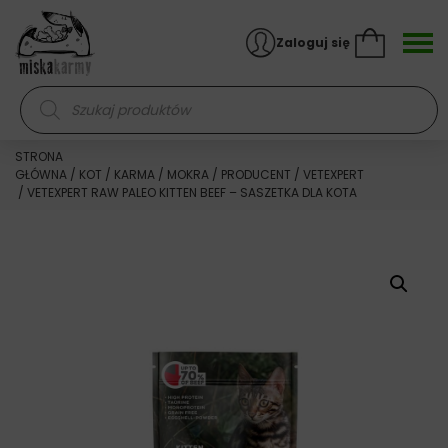
Skocz do treści
Zaloguj się
Wyszukiwarka produktów
STRONA
GŁÓWNA
/
KOT
/
KARMA
/
MOKRA
/
PRODUCENT
/
VETEXPERT
/ VETEXPERT RAW PALEO KITTEN BEEF – SASZETKA DLA KOTA