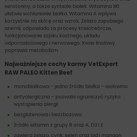
serotoniny, a także syntezie białek. Witamina B6
ułatwia wchłanianie białka. Witamina A wpływa
korzystnie na skórę oraz wzrok. Żelazo zapobiega
anemii, odpowiada za procesy krwiotwórcze,
funkcjonowanie szpiku kostnego, układu
odpornościowego i nerwowego. Kwas linolowy
poprawia metabolizm.
Najważniejsze cechy karmy
VetExpert
RAW PALEO Kitten Beef
monobiałkowa – jedno źródło białka – wołowina
antyalergiczna – pozwala ograniczyć ryzyko
wystąpienia alergii
bezglutenowa i bezzbożowa
źródło witamin z grupy B oraz A, D3 i E
zawiera żelazo, cynk, selen oraz jod i mangan