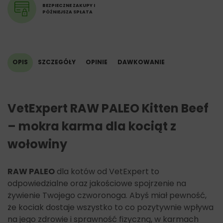
Fosfor: 0,19% – 0,21%,
BEZPIECZNE ZAKUPY I
PÓŹNIEJSZA SPŁATA
Wapń: 0,15% – 0,28%.
Dodatki żywieniowe na kg:
witamina D3 200 IU,
cynk (jako jednowodny siarczan cynku) 25 mg,
OPIS
SZCZEGÓŁY
OPINIE
DAWKOWANIE
mangan (jako siarczan manganu II, jednowodny) 1,4 mg,
jod (jako jodan wapnia, bezwodny) 0,75 mg,
tauryna 1500mg.
VetExpert RAW PALEO Kitten Beef
– mokra karma dla kociąt z
wołowiny
RAW PALEO
dla kotów od VetExpert to
odpowiedzialne oraz jakościowe spojrzenie na
żywienie Twojego czworonoga. Abyś miał pewność,
że kociak dostaje wszystko to co pozytywnie wpływa
na jego zdrowie i sprawność fizyczną, w karmach