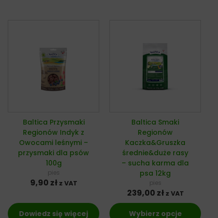
Baltica Przysmaki
Baltica Smaki
Regionów Indyk z
Regionów
Owocami leśnymi –
Kaczka&Gruszka
przysmaki dla psów
średnie&duże rasy
100g
– sucha karma dla
pies
psa 12kg
9,90
zł
pies
z VAT
239,00
zł
z VAT
Dowiedz się więcej
Wybierz opcje