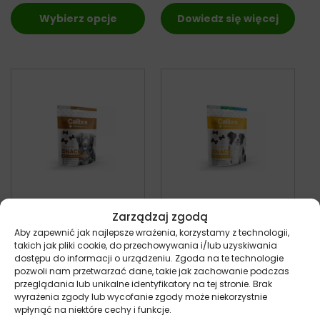
Wybierz opcje
Dowiedz się więcej
Zarządzaj zgodą
Calibra VD Dog
Calibra VD Dog
Aby zapewnić jak najlepsze wrażenia, korzystamy z technologii,
Snack
Snack Vitality
takich jak pliki cookie, do przechowywania i/lub uzyskiwania
Gastrointestinal –
Support – przysmak
dostępu do informacji o urządzeniu. Zgoda na te technologie
przysmak dla psa z
dla psa 120g
pozwoli nam przetwarzać dane, takie jak zachowanie podczas
problemami
pies
przeglądania lub unikalne identyfikatory na tej stronie. Brak
21,90
zł
żołądkowo-
z VAT
wyrażenia zgody lub wycofanie zgody może niekorzystnie
jelitowymi 120g
wpłynąć na niektóre cechy i funkcje.