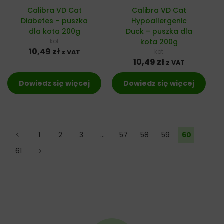
Calibra VD Cat
Calibra VD Cat
Diabetes – puszka
Hypoallergenic
dla kota 200g
Duck – puszka dla
kot
kota 200g
10,49
zł
kot
z VAT
10,49
zł
z VAT
Dowiedz się więcej
Dowiedz się więcej
←
1
2
3
…
57
58
59
60
61
→