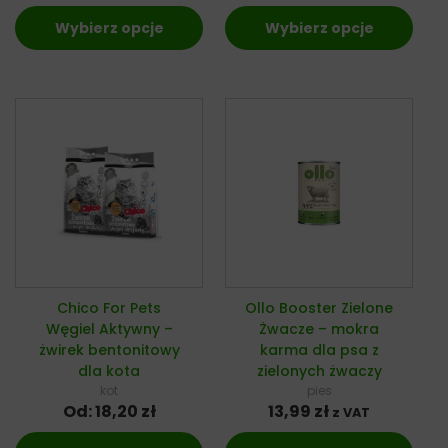
Wybierz opcje
Wybierz opcje
Chico For Pets
Ollo Booster Zielone
Węgiel Aktywny –
Żwacze – mokra
żwirek bentonitowy
karma dla psa z
dla kota
zielonych żwaczy
kot
pies
Od:
18,20
zł
13,99
zł
z VAT