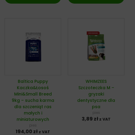
Baltica Puppy
WHIMZEES
Kaczka&Łosoś
Szczoteczka M –
Mini&Small Breed
gryzaki
9kg – sucha karma
dentystyczne dla
dla szczeniąt ras
psa
małych i
pies
3,89
zł
miniaturowych
z VAT
pies
194,00
zł
z VAT