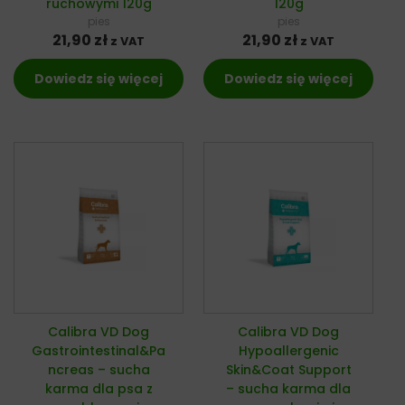
ruchowymi 120g
120g
pies
pies
21,90
zł
21,90
zł
z VAT
z VAT
Dowiedz się więcej
Dowiedz się więcej
Calibra VD Dog
Calibra VD Dog
Gastrointestinal&Pa
Hypoallergenic
ncreas – sucha
Skin&Coat Support
karma dla psa z
– sucha karma dla