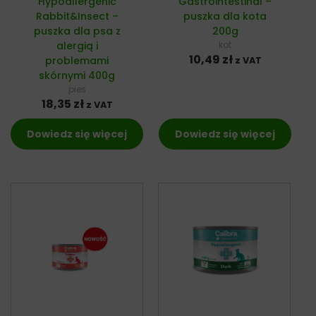
Hypoallergenic
Gastrointestinal –
Rabbit&Insect –
puszka dla kota
puszka dla psa z
200g
alergią i
kot
10,49
zł
problemami
z VAT
skórnymi 400g
pies
18,35
zł
z VAT
Dowiedz się więcej
Dowiedz się więcej