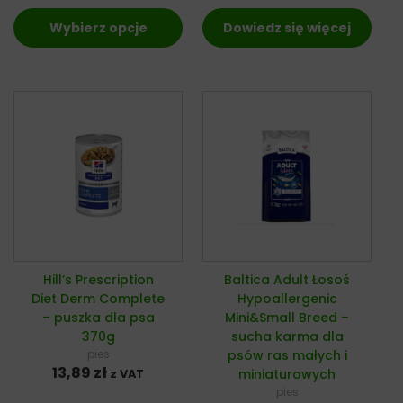
Wybierz opcje
Dowiedz się więcej
Hill’s Prescription
Baltica Adult Łosoś
Diet Derm Complete
Hypoallergenic
– puszka dla psa
Mini&Small Breed –
370g
sucha karma dla
pies
psów ras małych i
13,89
zł
miniaturowych
z VAT
pies