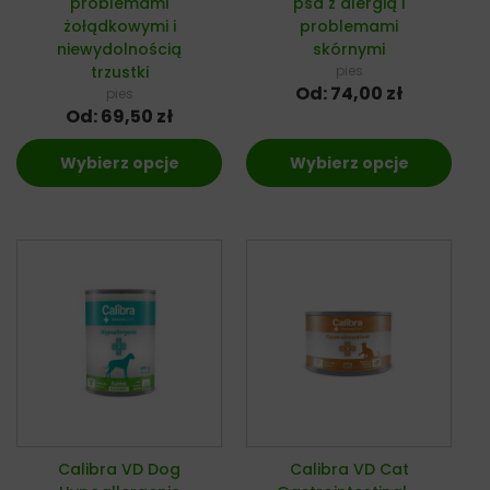
problemami
psa z alergią i
żołądkowymi i
problemami
niewydolnością
skórnymi
trzustki
pies
Od:
74,00
zł
pies
Od:
69,50
zł
Wybierz opcje
Wybierz opcje
Calibra VD Dog
Calibra VD Cat