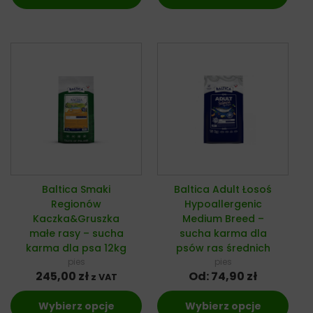
Baltica Smaki
Baltica Adult Łosoś
Regionów
Hypoallergenic
Kaczka&Gruszka
Medium Breed –
małe rasy – sucha
sucha karma dla
karma dla psa 12kg
psów ras średnich
pies
pies
245,00
zł
Od:
74,90
zł
z VAT
Wybierz opcje
Wybierz opcje