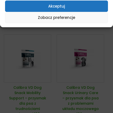
pies
21,90
zł
Akceptuj
z VAT
Dowiedz się więcej
Dowiedz się więcej
Zobacz preferencje
Calibra VD Dog
Calibra VD Dog
Snack Mobility
Snack Urinary Care
Support – przysmak
– przysmak dla psa
dla psa z
z problemami
trudnościami
układu moczowego