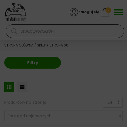
Skocz do treści
5
Zaloguj się
Wyszukiwarka produktów
STRONA GŁÓWNA
/
SKLEP
/ STRONA 60
Filtry
Produktów na stronę: