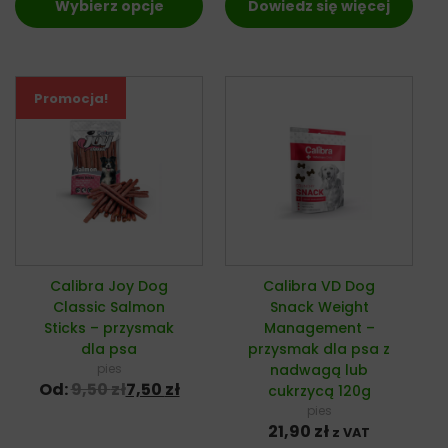
Wybierz opcje
Dowiedz się więcej
Promocja!
Calibra Joy Dog
Calibra VD Dog
Classic Salmon
Snack Weight
Sticks – przysmak
Management –
dla psa
przysmak dla psa z
pies
nadwagą lub
Od:
9,50
zł
7,50
zł
cukrzycą 120g
pies
21,90
zł
z VAT