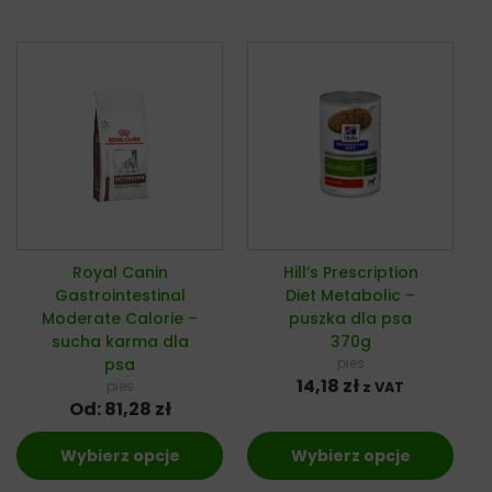
Royal Canin
Hill’s Prescription
Gastrointestinal
Diet Metabolic –
Moderate Calorie –
puszka dla psa
sucha karma dla
370g
psa
pies
14,18
zł
pies
z VAT
Od:
81,28
zł
Wybierz opcje
Wybierz opcje