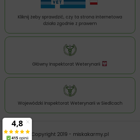
Kliknij żeby sprawdzić, czy ta strona internetowa
działa zgodnie z prawem
Główny Inspektorat Weterynarii
Wojewódzki Inspektorat Weterynarii w Siedlcach
Copyright 2019 - miskakarmy.pl