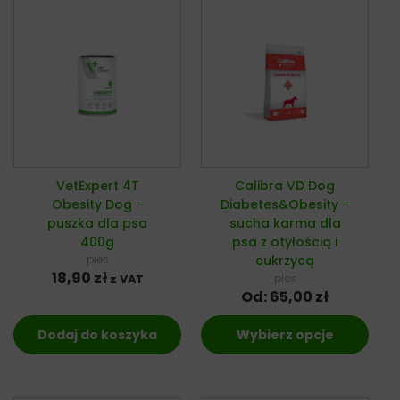
VetExpert 4T
Calibra VD Dog
Obesity Dog –
Diabetes&Obesity –
puszka dla psa
sucha karma dla
400g
psa z otyłością i
pies
cukrzycą
18,90
zł
pies
z VAT
Od:
65,00
zł
Dodaj do koszyka
Wybierz opcje