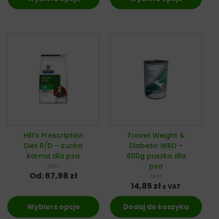
Hill’s Prescription
Trovet Weight &
Diet R/D – sucha
Diabetic WRD –
karma dla psa
400g puszka dla
pies
psa
Od:
67,98
zł
pies
14,85
zł
z VAT
Wybierz opcje
Dodaj do koszyka