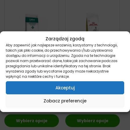
Zarządzaj zgodą
Aby zapewnić jak najlepsze wrażenia, korzystamy z technologii,
takich jak pliki cookie, do przechowywania i/lub uzyskiwania
dostępu do informacji o urządzeniu. Zgoda na te technologie
Calibra VD Dog
Royal Canin Urinary
pozwoli nam przetwarzać dane, takie jak zachowanie podczas
Joint&Mobility Low
S/O Moderate
przeglądania lub unikalne identyfikatory na tej stronie. Brak
wyrażenia zgody lub wycofanie zgody może niekorzystnie
Calorie – sucha
Calorie sucha
wpłynąć na niektóre cechy i funkcje.
karma dla psa
karma dla psa
wspomagająca
pies
Akceptuj
423,00
zł
stawy i kontrolę
z VAT
wagi
Zobacz preferencje
pies
Od:
66,00
zł
Wybierz opcje
Wybierz opcje