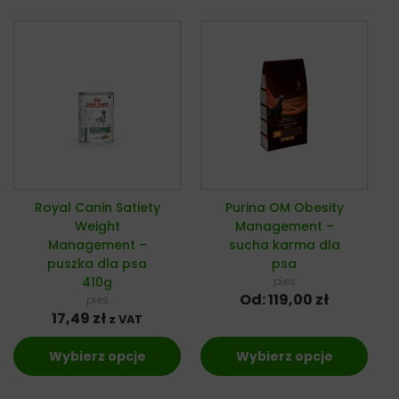
Royal Canin Satiety
Purina OM Obesity
Weight
Management –
Management –
sucha karma dla
puszka dla psa
psa
410g
pies
Od:
119,00
zł
pies
17,49
zł
z VAT
Wybierz opcje
Wybierz opcje