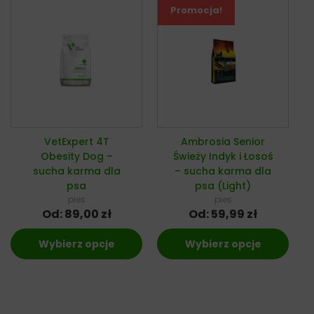
Promocja!
VetExpert 4T
Ambrosia Senior
Obesity Dog –
Świeży Indyk i Łosoś
sucha karma dla
– sucha karma dla
psa
psa (Light)
pies
pies
Od:
89,00
zł
Od:
59,99
zł
Wybierz opcje
Wybierz opcje