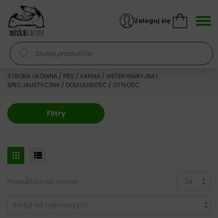
Skocz do treści
Zaloguj się
Wyszukiwarka produktów
STRONA GŁÓWNA
/
PIES
/
KARMA
/
WETERYNARYJNA I
SPECJALISTYCZNA
/
DOLEGLIWOŚĆ
/ OTYŁOŚĆ
Filtry
Produktów na stronę: