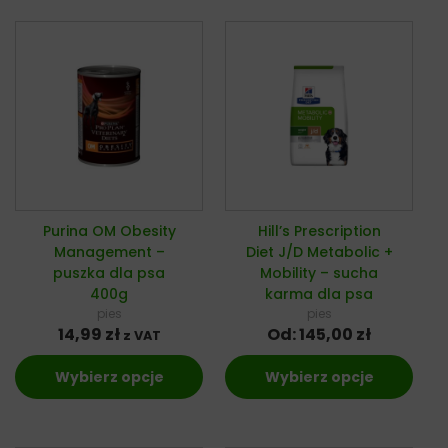
Purina OM Obesity
Hill’s Prescription
Management –
Diet J/D Metabolic +
puszka dla psa
Mobility – sucha
400g
karma dla psa
pies
pies
14,99
zł
Od:
145,00
zł
z VAT
Wybierz opcje
Wybierz opcje