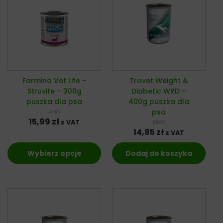
Farmina Vet Life –
Trovet Weight &
Struvite – 300g
Diabetic WRD –
puszka dla psa
400g puszka dla
pies
psa
15,99
zł
pies
z VAT
14,85
zł
z VAT
Wybierz opcje
Dodaj do koszyka