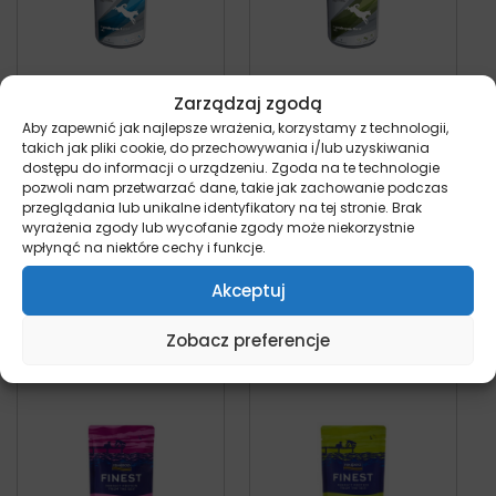
Zarządzaj zgodą
Aby zapewnić jak najlepsze wrażenia, korzystamy z technologii,
Trovet
Trovet
takich jak pliki cookie, do przechowywania i/lub uzyskiwania
Hypoallergenic LRD
Hypoallergenic HPD
dostępu do informacji o urządzeniu. Zgoda na te technologie
z Jagnięciną – 400g
z Koniną – 400g
pozwoli nam przetwarzać dane, takie jak zachowanie podczas
puszka dla psa
puszka dla psa
przeglądania lub unikalne identyfikatory na tej stronie. Brak
pies
pies
wyrażenia zgody lub wycofanie zgody może niekorzystnie
15,55
zł
16,95
zł
z VAT
z VAT
wpłynąć na niektóre cechy i funkcje.
Akceptuj
Dodaj do koszyka
Dodaj do koszyka
Zobacz preferencje