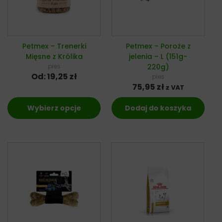
Petmex – Trenerki
Petmex – Poroże z
Mięsne z Królika
jelenia – L (151g-
pies
220g)
Od:
19,25
zł
pies
75,95
zł
z VAT
Wybierz opcje
Dodaj do koszyka