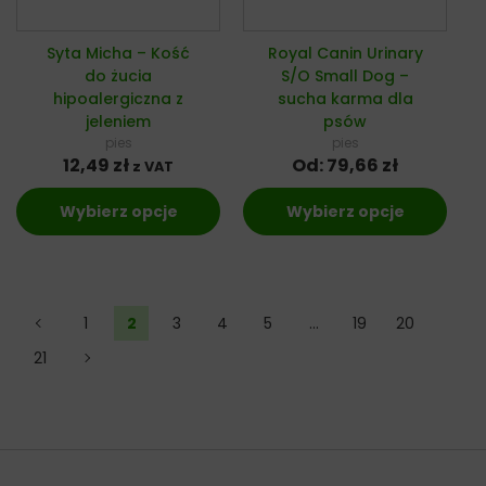
Syta Micha – Kość
Royal Canin Urinary
do żucia
S/O Small Dog –
hipoalergiczna z
sucha karma dla
jeleniem
psów
pies
pies
12,49
zł
Od:
79,66
zł
z VAT
Wybierz opcje
Wybierz opcje
←
1
2
3
4
5
…
19
20
21
→