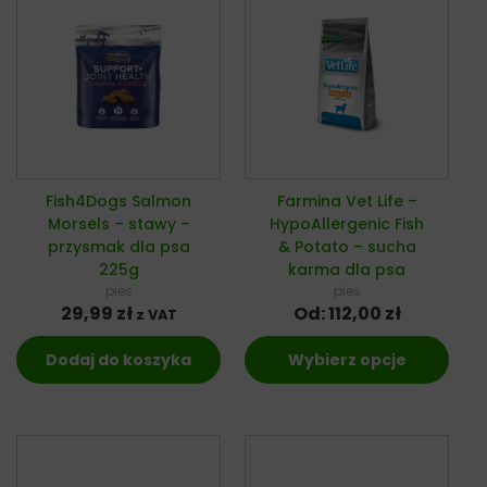
Fish4Dogs Salmon
Farmina Vet Life –
Morsels – stawy –
HypoAllergenic Fish
przysmak dla psa
& Potato – sucha
225g
karma dla psa
pies
pies
29,99
zł
Od:
112,00
zł
z VAT
Dodaj do koszyka
Wybierz opcje