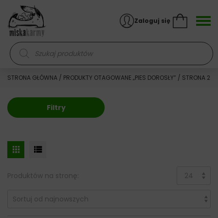
Skocz do treści
Zaloguj się
Wyszukiwarka produktów
STRONA GŁÓWNA
/
PRODUKTY OTAGOWANE „PIES DOROSŁY”
/ STRONA 2
Filtry
Produktów na stronę: