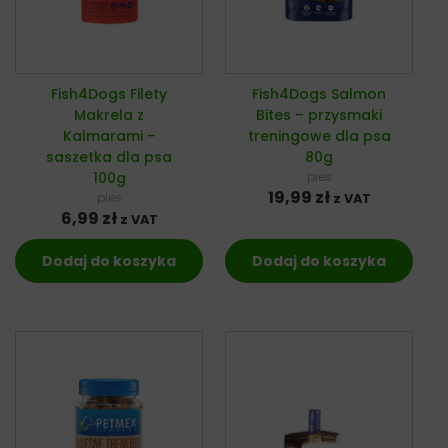
Fish4Dogs Filety
Fish4Dogs Salmon
Makrela z
Bites – przysmaki
Kalmarami –
treningowe dla psa
saszetka dla psa
80g
100g
pies
19,99
zł
pies
z VAT
6,99
zł
z VAT
Dodaj do koszyka
Dodaj do koszyka