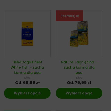
Promocja!
Fish4Dogs Finest
Nature Jagnięcina –
White Fish – sucha
sucha karma dla
karma dla psa
psa
pies
pies
Od:
69,99
zł
Od:
79,99
zł
Wybierz opcje
Wybierz opcje