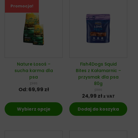
Promocja!
Nature Łosoś –
Fish4Dogs Squid
sucha karma dla
Bites z Kałamarnic –
psa
przysmak dla psa
pies
80g
Od:
69,99
zł
pies
24,99
zł
z VAT
Wybierz opcje
Dodaj do koszyka