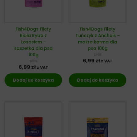
Fish4Dogs Filety
Fish4Dogs Filety
Biała Ryba z
Tuńczyk z Anchois –
Łososiem –
mokra karma dla
saszetka dla psa
psa 100g
100g
pies
6,99
zł
pies
z VAT
6,99
zł
z VAT
Dodaj do koszyka
Dodaj do koszyka