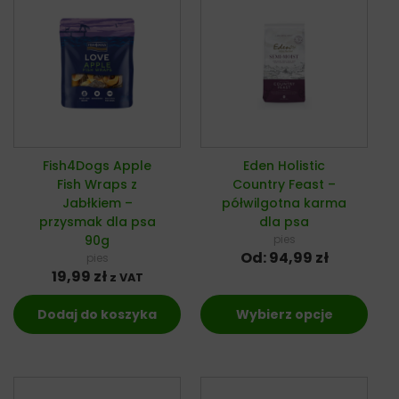
Fish4Dogs Apple
Eden Holistic
Fish Wraps z
Country Feast –
Jabłkiem –
półwilgotna karma
przysmak dla psa
dla psa
90g
pies
Od:
94,99
zł
pies
19,99
zł
z VAT
Dodaj do koszyka
Wybierz opcje