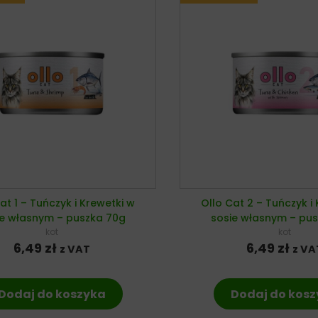
at 1 – Tuńczyk i Krewetki w
Ollo Cat 2 – Tuńczyk i
ie własnym – puszka 70g
sosie własnym – pu
kot
kot
6,49
zł
6,49
zł
z VAT
z VA
Dodaj do koszyka
Dodaj do kos