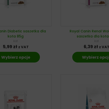
anin Diabetic saszetka dla
Royal Canin Renal Wo
kota 85g
saszetka dla kota
kot
kot
5,99
zł
6,39
zł
z VAT
z VA
Wybierz opcje
Wybierz opcj