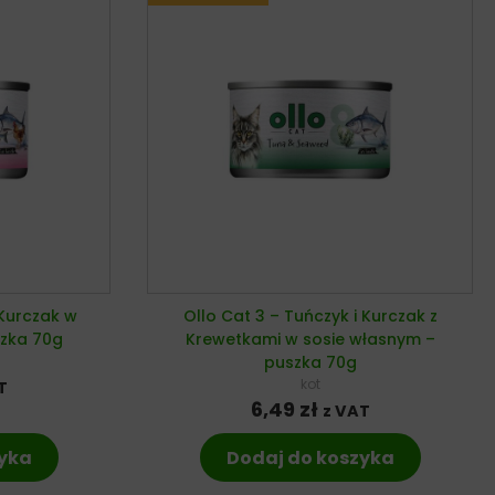
 Kurczak w
Ollo Cat 3 – Tuńczyk i Kurczak z
szka 70g
Krewetkami w sosie własnym –
puszka 70g
kot
T
6,49
zł
z VAT
zyka
Dodaj do koszyka