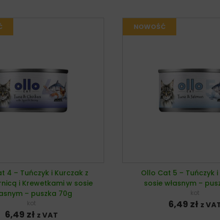
t 4 – Tuńczyk i Kurczak z
Ollo Cat 5 – Tuńczyk i
nicą i Krewetkami w sosie
sosie własnym – pus
asnym – puszka 70g
kot
6,49
zł
kot
z VA
6,49
zł
z VAT