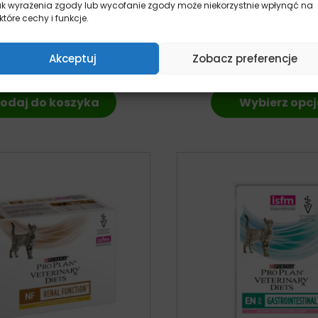
ak wyrażenia zgody lub wycofanie zgody może niekorzystnie wpłynąć na
t 12 – Tuńczyk i Kurczak z
Purina FortiFlora – sup
które cechy i funkcje.
ami w galaretce – puszka
kota
70g
kot
Od:
44,95
z
kot
Akceptuj
Zobacz preferencje
6,49
zł
z VAT
odaj do koszyka
Wybierz opcj