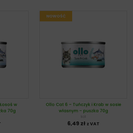
 Łosoś w
Ollo Cat 6 – Tuńczyk i Krab w sosie
zka 70g
własnym – puszka 70g
kot
6,49
zł
T
z VAT