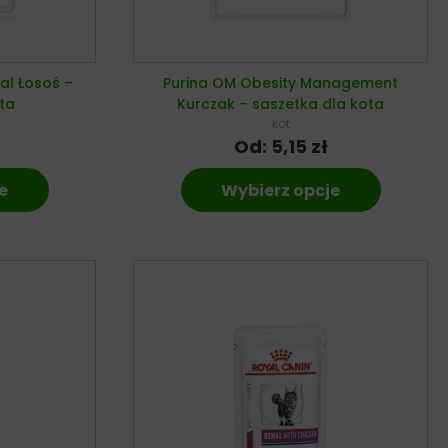
al Łosoś –
Purina OM Obesity Management
ta
Kurczak – saszetka dla kota
kot
Od:
5,15
zł
e
Wybierz opcje