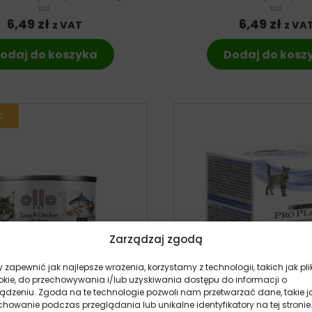
kot
kot
6,49
zł
6,49
zł
z VAT
z VA
odaj do koszyka
Dodaj do kosz
Zarządzaj zgodą
 zapewnić jak najlepsze wrażenia, korzystamy z technologii, takich jak pli
okie, do przechowywania i/lub uzyskiwania dostępu do informacji o
ządzeniu. Zgoda na te technologie pozwoli nam przetwarzać dane, takie j
howanie podczas przeglądania lub unikalne identyfikatory na tej stronie