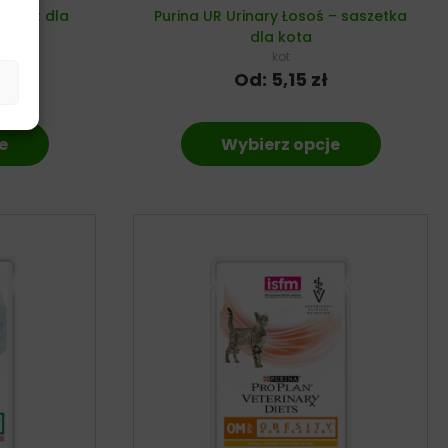
lement dla
Purina UR Urinary Łosoś – saszetka
dla kota
kot
ł
Od:
5,15
zł
e
Wybierz opcje