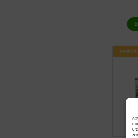
D
Aby
co
ur
zac