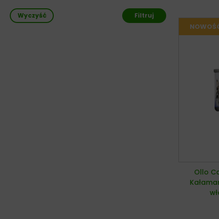
Wyczyść
Filtruj
Ollo Ca
Kałamar
wł