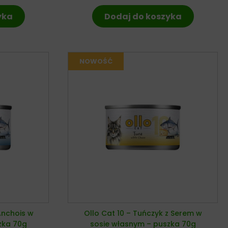
yka
Dodaj do koszyka
Anchois w
Ollo Cat 10 – Tuńczyk z Serem w
zka 70g
sosie własnym – puszka 70g