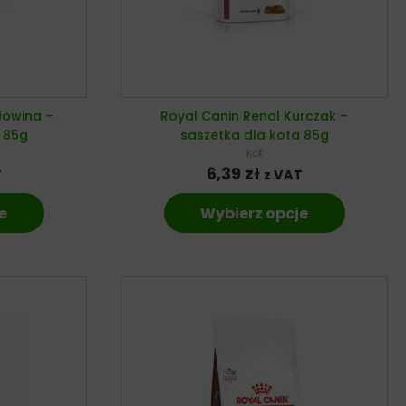
łowina –
Royal Canin Renal Kurczak –
 85g
saszetka dla kota 85g
kot
6,39
zł
T
z VAT
e
Wybierz opcje