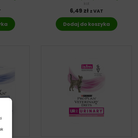
kot
6,49
zł
T
z VAT
yka
Dodaj do koszyka
ki
ak
.