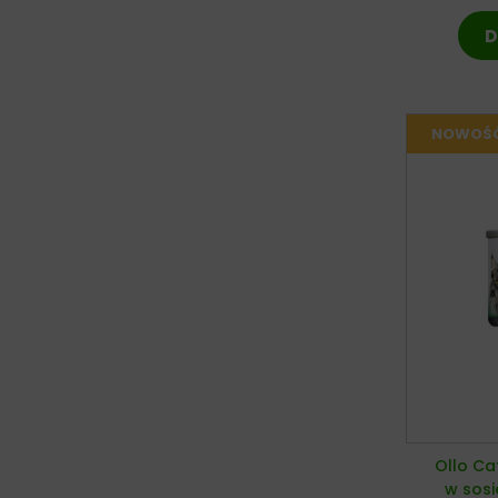
D
Ollo Ca
w sos