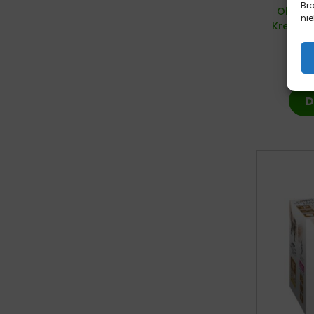
Br
Ollo Ca
nie
Krewetk
D