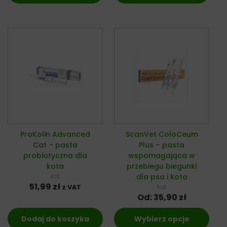
ProKolin Advanced
ScanVet ColoCeum
Cat – pasta
Plus – pasta
probiotyczna dla
wspomagająca w
kota
przebiegu biegunki
kot
dla psa i kota
51,99
zł
kot
z VAT
Od:
35,90
zł
Dodaj do koszyka
Wybierz opcje