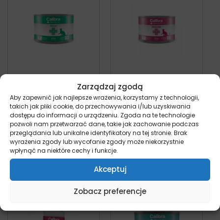
Calibra VD Cat
Calibra VD Cat
Zarządzaj zgodą
Renal – puszka dla
Struvite – puszka
Aby zapewnić jak najlepsze wrażenia, korzystamy z technologii,
kota 200g
dla kota 200g
takich jak pliki cookie, do przechowywania i/lub uzyskiwania
dostępu do informacji o urządzeniu. Zgoda na te technologie
kot
kot
pozwoli nam przetwarzać dane, takie jak zachowanie podczas
10,49
zł
10,49
zł
z VAT
z VAT
przeglądania lub unikalne identyfikatory na tej stronie. Brak
wyrażenia zgody lub wycofanie zgody może niekorzystnie
Dodaj do koszyka
Dodaj do koszyka
wpłynąć na niektóre cechy i funkcje.
Akceptuj
Zobacz preferencje