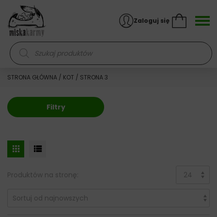
Skocz do treści
Zaloguj się
Wyszukiwarka produktów
STRONA GŁÓWNA
/
KOT
/ STRONA 3
Filtry
Produktów na stronę: