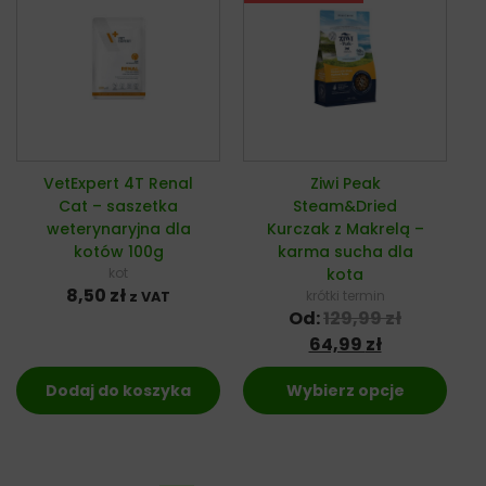
VetExpert 4T Renal
Ziwi Peak
Cat – saszetka
Steam&Dried
weterynaryjna dla
Kurczak z Makrelą –
kotów 100g
karma sucha dla
kot
kota
8,50
zł
krótki termin
z VAT
Od:
129,99
zł
64,99
zł
Dodaj do koszyka
Wybierz opcje