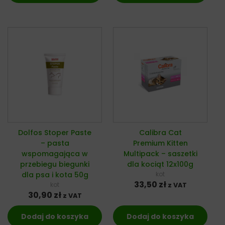
Dolfos Stoper Paste
Calibra Cat
– pasta
Premium Kitten
wspomagająca w
Multipack – saszetki
przebiegu biegunki
dla kociąt 12x100g
dla psa i kota 50g
kot
33,50
zł
kot
z VAT
30,90
zł
z VAT
Dodaj do koszyka
Dodaj do koszyka