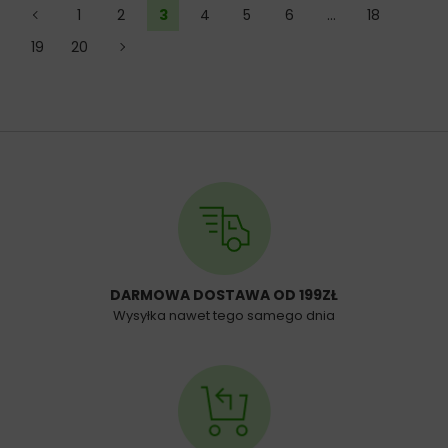
←
1
2
3
4
5
6
…
18
19
20
→
DARMOWA DOSTAWA OD 199ZŁ
Wysyłka nawet tego samego dnia