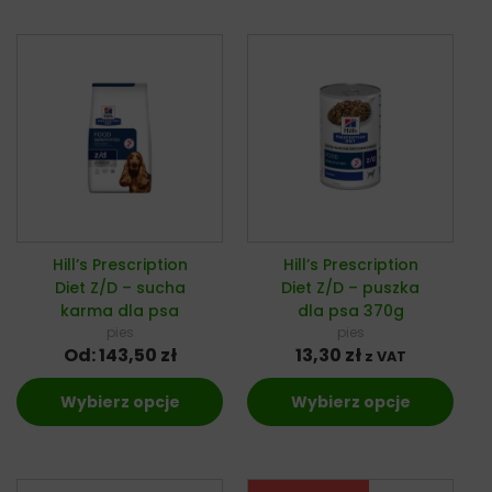
Hill’s Prescription
Hill’s Prescription
Diet Z/D – sucha
Diet Z/D – puszka
karma dla psa
dla psa 370g
pies
pies
Od:
143,50
zł
13,30
zł
z VAT
Wybierz opcje
Wybierz opcje