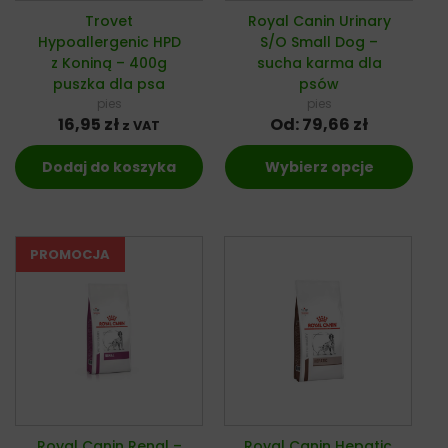
Trovet
Royal Canin Urinary
Hypoallergenic HPD
S/O Small Dog –
z Koniną – 400g
sucha karma dla
puszka dla psa
psów
pies
pies
16,95
zł
Od:
79,66
zł
z VAT
Dodaj do koszyka
Wybierz opcje
Royal Canin Renal –
Royal Canin Hepatic