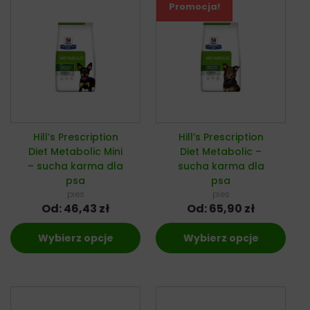
Promocja!
Hill’s Prescription
Hill’s Prescription
Diet Metabolic Mini
Diet Metabolic –
– sucha karma dla
sucha karma dla
psa
psa
pies
pies
Od:
46,43
zł
Od:
65,90
zł
Wybierz opcje
Wybierz opcje