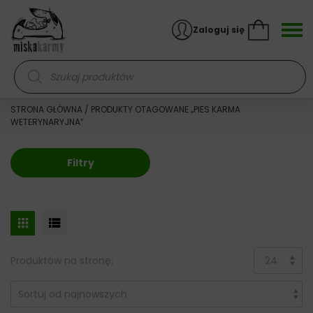
Skocz do treści
Zaloguj się
Wyszukiwarka produktów
STRONA GŁÓWNA
/ PRODUKTY OTAGOWANE „PIES KARMA
WETERYNARYJNA”
Filtry
Produktów na stronę: