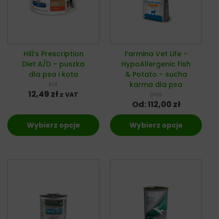
Hill’s Prescription
Farmina Vet Life –
Diet A/D – puszka
HypoAllergenic Fish
dla psa i kota
& Potato – sucha
kot
karma dla psa
12,49
zł
pies
z VAT
Od:
112,00
zł
Wybierz opcje
Wybierz opcje