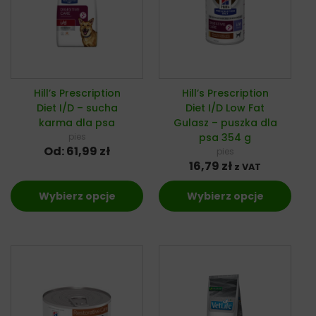
Hill’s Prescription
Hill’s Prescription
Diet I/D – sucha
Diet I/D Low Fat
karma dla psa
Gulasz – puszka dla
pies
psa 354 g
Od:
61,99
zł
pies
16,79
zł
z VAT
Wybierz opcje
Wybierz opcje