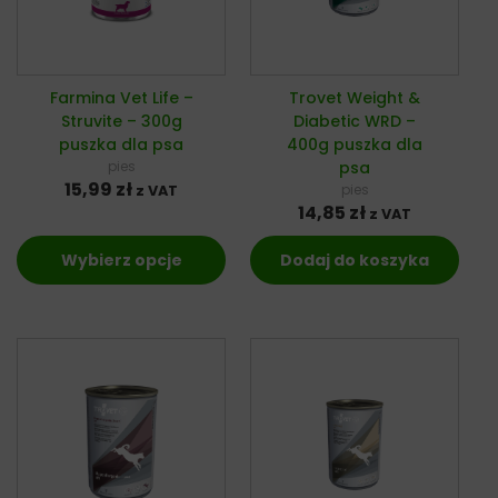
Farmina Vet Life –
Trovet Weight &
Struvite – 300g
Diabetic WRD –
puszka dla psa
400g puszka dla
pies
psa
15,99
zł
pies
z VAT
14,85
zł
z VAT
Wybierz opcje
Dodaj do koszyka