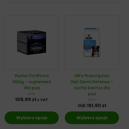
Purina FortiFlora
Hill’s Prescription
30x1g – suplement
Diet Derm Defense –
dla psa
sucha karma dla
pies
psa
109,90
zł
pies
z VAT
Od:
151,90
zł
Wybierz opcje
Wybierz opcje