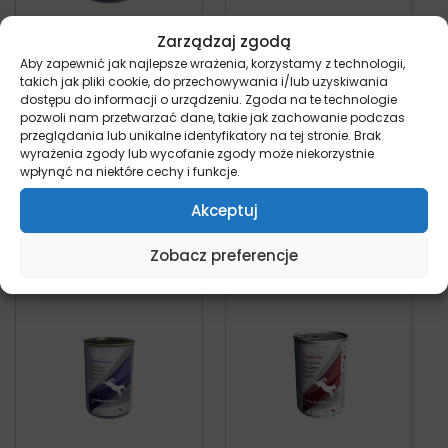
Zarządzaj zgodą
Aby zapewnić jak najlepsze wrażenia, korzystamy z technologii,
Trovet
Trovet Intestinal
takich jak pliki cookie, do przechowywania i/lub uzyskiwania
Hypoallergenic
DPD – 400g puszka
dostępu do informacji o urządzeniu. Zgoda na te technologie
Insect IPD – 400g
dla psa
pozwoli nam przetwarzać dane, takie jak zachowanie podczas
puszka dla psa
pies
przeglądania lub unikalne identyfikatory na tej stronie. Brak
15,55
zł
pies
z VAT
wyrażenia zgody lub wycofanie zgody może niekorzystnie
15,25
zł
z VAT
wpłynąć na niektóre cechy i funkcje.
Akceptuj
Dodaj do koszyka
Dodaj do koszyka
Zobacz preferencje